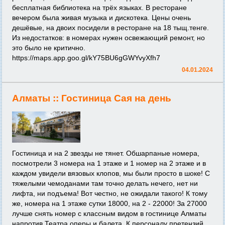
бесплатная библиотека на трёх языках. В ресторане
вечером была живая музыка и дискотека. Цены очень
дешёвые, на двоих посидели в ресторане на 18 тыщ.тенге.
Из недостатков: в номерах нужен освежающий ремонт, но
это было не критично.
https://maps.app.goo.gl/kY75BU6gGWYvyXfh7
04.01.2024
Алматы ::
Гостиница Сая на день
Гостиница и на 2 звезды не тянет. Обшарпаные номера,
посмотрели 3 номера на 1 этаже и 1 номер на 2 этаже и в
каждом увидели вязовых клопов, мы были просто в шоке! С
тяжелыми чемоданами там точно делать нечего, нет ни
лифта, ни подъема! Вот честно, не ожидали такого! К тому
же, номера на 1 этаже сутки 18000, на 2 - 22000! За 27000
лучше снять номер с классным видом в гостинице Алматы
напротив Театра оперы и балета. К персоналу претензий