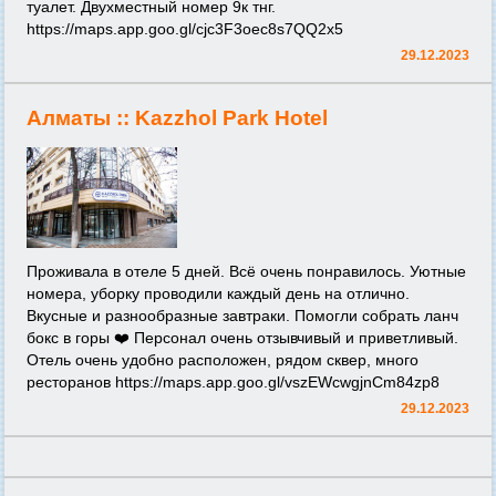
туалет. Двухместный номер 9к тнг.
https://maps.app.goo.gl/cjc3F3oec8s7QQ2x5
29.12.2023
Алматы ::
Kazzhol Park Hotel
Проживала в отеле 5 дней. Всё очень понравилось. Уютные
номера, уборку проводили каждый день на отлично.
Вкусные и разнообразные завтраки. Помогли собрать ланч
бокс в горы ❤️ Персонал очень отзывчивый и приветливый.
Отель очень удобно расположен, рядом сквер, много
ресторанов
https://maps.app.goo.gl/vszEWcwgjnCm84zp8
29.12.2023