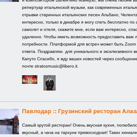
и композитором Валентино Манкузо, мы очень любим ва
репертуар итальянской музыки, как современных итальян
отрывки старинных итальянских песен Альбано, Челентан
интересно, только в декабре я могу спеть бесплатно по 
самолет и отеля, скажите мне, если вам интересно, спа
удаленно. Чтобы иметь возможность предоставить вам 
потребности. Платформой для встреч может быть Zoom
ответа. Поздравляю. для уникального и эксклюзивного 
Капуто Спасибо, я жду ваших новостей через сообщени
почте stratosmusic@libero.it.
Павлодар ::
Грузинский ресторан Алаз
Самый крутой ресторан! Очень вкусная кухня, полюбил
вкусный, а чача на тархуне превосходная! Таких хинкал