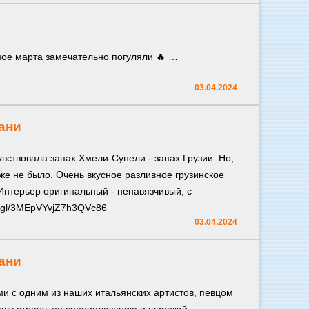
ьмое марта замечательно погуляли 🔥 …
03.04.2024
ани
увствовала запах Хмели-Сунели - запах Грузии. Но,
е не было. Очень вкусное разливное грузинское
 Интерьер оригинальный - ненавязчивый, с
o.gl/3MEpVYvjZ7h3QVc86
03.04.2024
ани
и с одним из наших итальянских артистов, певцом