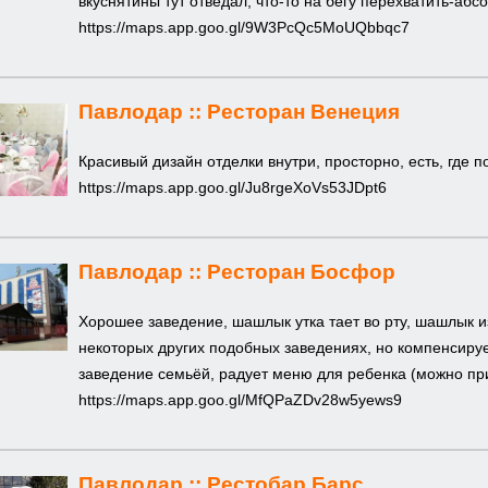
вкуснятины тут отведал, что-то на бегу перехватить-абсо
https://maps.app.goo.gl/9W3PcQc5MoUQbbqc7
Павлодар ::
Ресторан Венеция
Красивый дизайн отделки внутри, просторно, есть, где
https://maps.app.goo.gl/Ju8rgeXoVs53JDpt6
Павлодар ::
Ресторан Босфор
Хорошее заведение, шашлык утка тает во рту, шашлык и
некоторых других подобных заведениях, но компенсиру
заведение семьёй, радует меню для ребенка (можно пр
https://maps.app.goo.gl/MfQPaZDv28w5yews9
Павлодар ::
Рестобар Барс