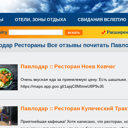
НЫ
ОТЕЛИ, ЗОНЫ ОТДЫХА
СВИДАНИЯ ВСЛЕПУЮ
айту
Расширен
одар Рестораны Все отзывы почитать Павл
Павлодар ::
Ресторан Ноев Ковчег
Очень вкусная еда за приемлемую цену. Есть шашлыки,
https://maps.app.goo.gl/1ajqC8MtmeU8P9vJ6
Павлодар ::
Ресторан Купеческий Трак
Приятнейшая кафешка! Хотя написано, что ресторан, но 