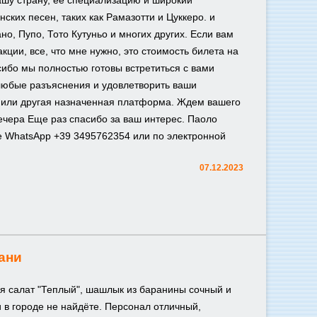
шу страну, ее специализацию и широкий
ских песен, таких как Рамазотти и Цуккеро. и
о, Пупо, Тото Кутуньо и многих других. Если вам
акции, все, что мне нужно, это стоимость билета на
сибо мы полностью готовы встретиться с вами
любые разъяснения и удовлетворить ваши
 или другая назначенная платформа. Ждем вашего
вечера Еще раз спасибо за ваш интерес. Паоло
е WhatsApp +39 3495762354 или по электронной
07.12.2023
ани
ся салат "Теплый", шашлык из баранины сочный и
и в городе не найдёте. Персонал отличный,