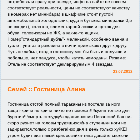
потребовали сразу при въезде, инфо на сайте не совсем
соответствует реальности, цены не соответствуют качеству,
в номерах нет минибара( в шкафчике стоит пустой
автомобильный холодильник, куда и бутылка минералки 0,5
не входит), халатов, элементарной ложки и щеток для
обуви, телевизоры не ЖК, а какие-то ящики.
Номер"стандартный дубль"- маленький, особенно ванна и
туалет, унитаз и раковина в почти примыкают друг к другу.
Чуть не забыл, вход в гостиницу мог бы быть и получше и
побольше, нет пандуса, чтобы катить чемоданы. Резюме:
Отель не соответствует декларируемым 4 звездам.
23.07.2012
Семей ::
Гостиница Алина
Гостиница отстой полный.тараканы из постели за ноги
тащат-кричи не кричи никто не поможет!!!!кухня только для
буратин!!!смерть желудку!а здание-копия Пизанской башни-
скоро рухнет на головы трудящихся!на ступеньки ноги не
задираются,только с разбега!изо дня в день только хуЖЕ!
утром будит визгливый крик хозяйки-типа давайте сволочи