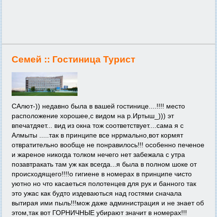
Семей ::
Гостиница Турист
САлют-)) недавно была в вашей гостинице....!!!! место
расположение хорошее,с видом на р.Иртыш_))) эт
впечатдяет... вид из окна тож соответствует....сама я с
Алмыты .....так в принципе все нррмально,вот кормят
отвратительно вообще не понравилось!!! особенно печеное
и жареное никогда толком нечего нет забежала с утра
позавтракать там уж как всегда...я была в полном шоке от
происходящего!!!!о гигиене в номерах в принципе чисто
уютно но что касаеться полотенцев для рук и банного так
это ужас как будто издеваються над гостями сначала
вытирая ими пыль!!!мож даже администрация и не знает об
этом,так вот ГОРНИЧНЫЕ убирают значит в номерах!!!