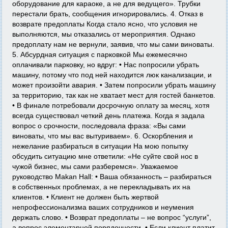
оборудование для караоке, а не для ведущего». Трубки
перестали брать, сообщения игнорировались. 4. Отказ в
возврате предоплаты Когда стало ясно, что условия не
выполняются, мы отказались от мероприятия. Однако
предоплату нам не вернули, заявив, что мы сами виноваты.
5. Абсурдная ситуация с парковкой Мы ежемесячно
оплачивали парковку, но вдруг: • Нас попросили убрать
машину, потому что под ней находится люк канализации, и
может произойти авария. • Затем попросили убрать машину
за территорию, так как не хватает мест для гостей банкетов.
• В финале потребовали досрочную оплату за месяц, хотя
всегда существовал четкий день платежа. Когда я задала
вопрос о срочности, последовала фраза: «Вы сами
виноваты, что мы вас вытуриваем». 6. Оскорбления и
нежелание разбираться в ситуации На мою попытку
обсудить ситуацию мне ответили: «Не суйте свой нос в
чужой бизнес, мы сами разберемся». Уважаемое
руководство Makan Hall: • Ваша обязанность – разбираться
в собственных проблемах, а не перекладывать их на
клиентов. • Клиент не должен быть жертвой
непрофессионализма ваших сотрудников и неумения
держать слово. • Возврат предоплаты – не вопрос “услуги”,
а вопрос элементарной порядочности. • Если клиент платит