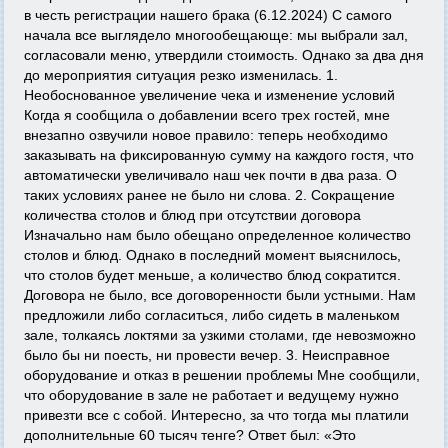
в честь регистрации нашего брака (6.12.2024) С самого
начала все выглядело многообещающе: мы выбрали зал,
согласовали меню, утвердили стоимость. Однако за два дня
до мероприятия ситуация резко изменилась. 1.
Необоснованное увеличение чека и изменение условий
Когда я сообщила о добавлении всего трех гостей, мне
внезапно озвучили новое правило: теперь необходимо
заказывать на фиксированную сумму на каждого гостя, что
автоматически увеличивало наш чек почти в два раза. О
таких условиях ранее не было ни слова. 2. Сокращение
количества столов и блюд при отсутствии договора
Изначально нам было обещано определенное количество
столов и блюд. Однако в последний момент выяснилось,
что столов будет меньше, а количество блюд сократится.
Договора не было, все договоренности были устными. Нам
предложили либо согласиться, либо сидеть в маленьком
зале, толкаясь локтями за узкими столами, где невозможно
было бы ни поесть, ни провести вечер. 3. Неисправное
оборудование и отказ в решении проблемы Мне сообщили,
что оборудование в зале не работает и ведущему нужно
привезти все с собой. Интересно, за что тогда мы платили
дополнительные 60 тысяч тенге? Ответ был: «Это