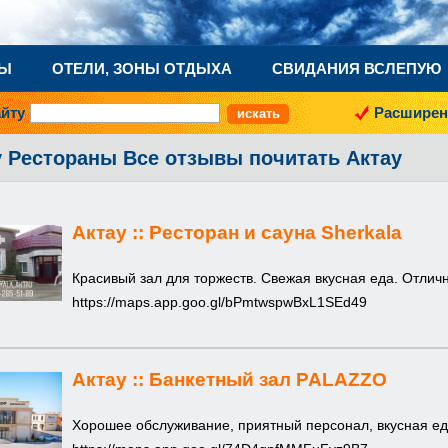
НЫ
ОТЕЛИ, ЗОНЫ ОТДЫХА
СВИДАНИЯ ВСЛЕПУЮ
айту
Расширен
у Рестораны Все отзывы почитать Актау
Актау ::
Ресторан и сауна Sherkala
Красивый зал для торжеств. Свежая вкусная еда. Отлич
https://maps.app.goo.gl/bPmtwspwBxL1SEd49
Актау ::
Банкетный зал PALAZZO
Хорошее обслуживание, приятный персонал, вкусная ед