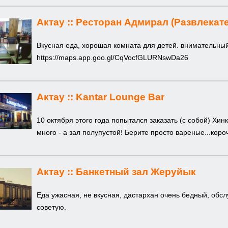
Актау ::
Ресторан Адмирал (Развлекат
Вкусная еда, хорошая комната для детей. внимательный
https://maps.app.goo.gl/CqVocfGLURNswDa26
Актау ::
Kantar Lounge Bar
10 октября этого года попытался заказать (с собой) Хин
много - а зал полупустой! Берите просто вареные...короче
Актау ::
Банкетный зал Жеруйык
Еда ужасная, не вкусная, дастархан очень бедный, обс
советую.