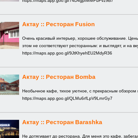
https://maps.app.goo.gl/74D4gpfMMFuFvz9B7
Актау ::
Ресторан Fusion
Очень красивый интерьер, хорошее обслуживание. Цены
этом не соответствуют ресторанным: и выглядят, и на вку
https://maps.app.goo.gl/9JtKhyehEU2MdyR36
Актау ::
Ресторан Bomba
Необычное кафе, тихое уютное, с прекрасным обзором н
https://maps.app.goo.gl/QLMu6rfLpV9LmrGy7
Актау ::
Ресторан Barashka
Не дотягивает до ресторана. Для меня это кафе, забега