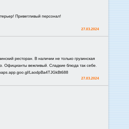
терьер! Приветливый персонал!
27.03.2024
инский ресторан. В наличии не только грузинская
усно. Официанты вежливый. Сладкие блюда так себе.
/maps.app.goo.gl/LaodpBa4TJGkBt688
27.03.2024