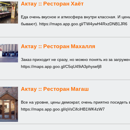
Актау ::
Ресторан Хаёт
Еда очень вкусное и атмосфера внутри классная. И цен
бывают).
https://maps.app.goo.gl/TW4ywH4RxzDNB1JR6
Актау ::
Ресторан Махалля
Заказ приходит не сразу, но можно понять из за загруж
https://maps.app.goo.gl/C5qU49iA3physefj8
Актау ::
Ресторан Магаш
Все на уровне, цены демократ, очень приятно посидеть 
https://maps.app.goo.gl/qVsCifciHB1WK4zW7