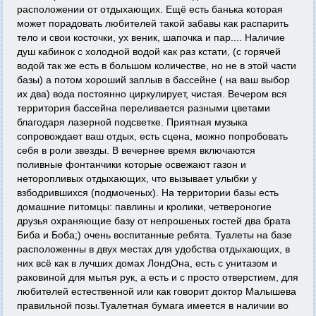
расположении от отдыхающих. Ещё есть банька которая
может порадовать любителей такой забавы как распарить
тело и свои косточки, ух веник, шапочка и пар.... Наличие
душ кабинок с холодной водой как раз кстати, (с горячей
водой так же есть в большом количестве, но не в этой части
базы) а потом хороший заплыв в бассейне ( на ваш выбор
их два) вода постоянно циркулирует, чистая. Вечером вся
территория бассейна переливается разными цветами
благодаря лазерной подсветке. Приятная музыка
сопровождает ваш отдых, есть сцена, можно попробовать
себя в роли звезды. В вечернее время включаются
поливные фонтанчики которые освежают газон и
неторопливых отдыхающих, что вызывает улыбки у
взбодрившихся (подмоченых). На территории базы есть
домашние питомцы: павлины и кролики, четвероногие
друзья охраняющие базу от непрошеных гостей два брата
Биба и Боба;) очень воспитанные ребята. Туалеты на базе
расположенны в двух местах для удобства отдыхающих, в
них всё как в лучших домах ЛондОна, есть с унитазом и
раковиной для мытья рук, а есть и с просто отверстием, для
любителей естественной или как говорит доктор Малышева
правильной позы.Туалетная бумага имеется в наличии во