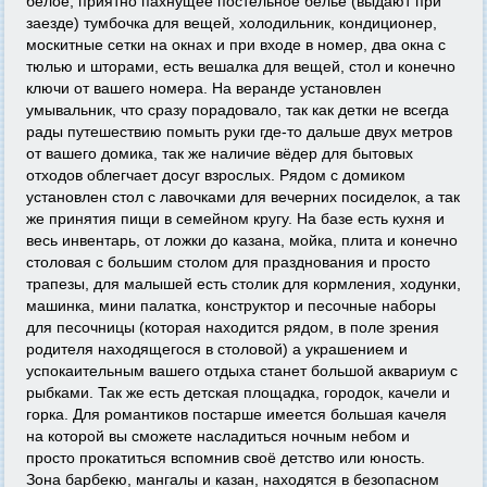
белое, приятно пахнущее постельное бельё (выдают при
заезде) тумбочка для вещей, холодильник, кондиционер,
москитные сетки на окнах и при входе в номер, два окна с
тюлью и шторами, есть вешалка для вещей, стол и конечно
ключи от вашего номера. На веранде установлен
умывальник, что сразу порадовало, так как детки не всегда
рады путешествию помыть руки где-то дальше двух метров
от вашего домика, так же наличие вёдер для бытовых
отходов облегчает досуг взрослых. Рядом с домиком
установлен стол с лавочками для вечерних посиделок, а так
же принятия пищи в семейном кругу. На базе есть кухня и
весь инвентарь, от ложки до казана, мойка, плита и конечно
столовая с большим столом для празднования и просто
трапезы, для малышей есть столик для кормления, ходунки,
машинка, мини палатка, конструктор и песочные наборы
для песочницы (которая находится рядом, в поле зрения
родителя находящегося в столовой) а украшением и
успокаительным вашего отдыха станет большой аквариум с
рыбками. Так же есть детская площадка, городок, качели и
горка. Для романтиков постарше имеется большая качеля
на которой вы сможете насладиться ночным небом и
просто прокатиться вспомнив своё детство или юность.
Зона барбекю, мангалы и казан, находятся в безопасном