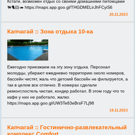
Кстати, возможен отдых со своими домашними питомцами
🦮🐈🐹🦔
https://maps.app.goo.gl/THGDMELirJhFCyiS6
20.11.2023
Капчагай ::
Зона отдыха 10-ка
Ежегодно приезжаем на эту зону отдыха. Персонал
молодцы, убирают ежедневно территорию около номеров,
бассейн чистят, жаль что детский бассейн не фильтруется, а
так в целом все отлично. В номерах сделали
ремонт,постель чистая, кондер работал. В этом году что то
кафе у них не работало, жалко.
https://maps.app.goo.gl/UW3Te83eBrsF7Lj98
19.11.2023
Капчагай ::
Гостинично-развлекательный
комплекс Comfort