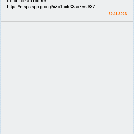
отношения к гостям
https://maps.app.goo.gl/cZo1ecbX3ao7mu937
20.11.2023