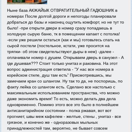
Ныне база АКЖАЙЫК ОТВРАТИТЕЛЬНЫЙ ГАДЮШНИК в
номерах После долгой дороги и непогоды планировали
добраться до базы и наконец ощутить комфорт, но не тут то
было! -при открыти двери в номер сразу попадаешь в
холодную сырую баню, тк в помещении капает с потолка!
-если уже решили остаться (как и мы) готовьтесь спать на
сырой постели (постельное, кстати, уже просится на
тряпки- об этом свидетельствуют дыры в нем) -далее -
оплачивали номер с душем. Открываем дверь в санузел - А
где душевая??? Стоит только унитаз и раковина. На этот
вопрос администрация ответила - "У нас все номера в
корейском стиле, душ там есть" Присмотревшись, мы
замечаем кран со шлангом. Ну так то да, не поспоришь, по
факту лейка со шлангом есть. Сделано все настолько с
максимальным использованием пространства, что можно
даже экономить время! То есть, можно делать два дела
одновременно. Помимо этого все это было в полнейшем
антисанитарийном состоянии - полка ржавая, вот вот
прогниет, швы меж кафелем - желтые, стены , унитаз - все
грязное, и конечно же - одноразовых мыльных
принадлежностей там, вероятно, не бывает совсем