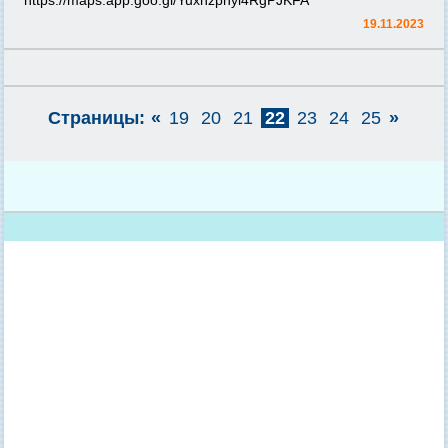
https://maps.app.goo.gl/Yuxnzpnyi4RgPJKFA
19.11.2023
Страницы:
«
19
20
21
22
23
24
25
»