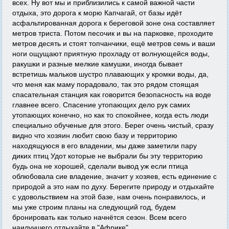
всех. Ну вот мы и приблизились к самой важной части
отдыха, это дорога к морю Капчагай, от базы идёт
асфальтированная дорога к береговой зоне она составляет
метров триста. Потом песочик и вы на парковке, проходите
метров десять и стоят топчанчики, ещё метров семь и ваши
ноги ощущают приятную прохладу от волнующейся воды,
ракушки и разные мелкие камушки, иногда бывает
встретишь мальков шустро плавающих у кромки воды, да,
что меня как маму порадовало, так это рядом стоящая
спасательная станция как говорится безопасность на воде
главнее всего. Спасение утопающих дело рук самих
утопающих конечно, но как то спокойнее, когда есть люди
специально обученые для этого. Берег очень чистый, сразу
видно что хозяин любит свою базу и территорию
находящуюся в его владении, мы даже заметили пару
диких птиц Удот которые не выбрали бы эту территорию
будь она не хорошей, сделали вывод уж если птица
облюбовала сие владение, значит у хозяев, есть единение с
природой а это нам по духу. Берегите природу и отдыхайте
с удовольствием на этой базе, нам очень понравилось, и
мы уже строим планы на следующий год, будем
бронировать как только начнётся сезон. Всем всего
наилучшего отдыхайте в "Африке"