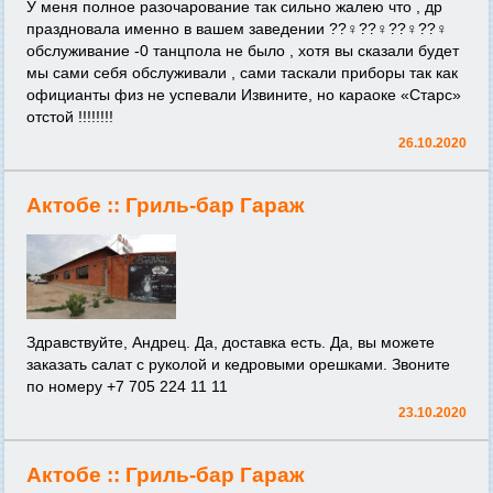
У меня полное разочарование так сильно жалею что , др
праздновала именно в вашем заведении ??‍♀️??‍♀️??‍♀️??‍♀️
обслуживание -0 танцпола не было , хотя вы сказали будет
мы сами себя обслуживали , сами таскали приборы так как
официанты физ не успевали Извините, но караоке «Старс»
отстой !!!!!!!!
26.10.2020
Актобе ::
Гриль-бар Гараж
Здравствуйте, Андрец. Да, доставка есть. Да, вы можете
заказать салат с руколой и кедровыми орешками. Звоните
по номеру +7 705 224 11 11
23.10.2020
Актобе ::
Гриль-бар Гараж