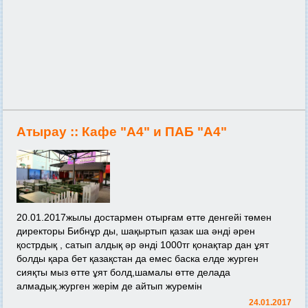
Атырау ::
Кафе "А4" и ПАБ "А4"
20.01.2017жылы достармен отырғам өтте денгейі төмен
директоры Бибнұр ды, шақыртып қазак ша əнді əрен
қострдық , сатып алдық əр əнді 1000тг қонақтар дан ұят
болды қара бет қазақстан да емес баска елде журген
сияқты мыз өтте ұят болд,шамалы өтте делада
алмадық.журген жерім де айтып журемін
24.01.2017