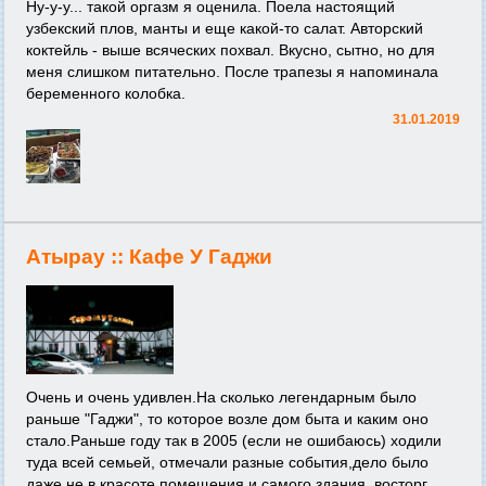
Ну-у-у... такой оргазм я оценила. Поела настоящий
узбекский плов, манты и еще какой-то салат. Авторский
коктейль - выше всяческих похвал. Вкусно, сытно, но для
меня слишком питательно. После трапезы я напоминала
беременного колобка.
31.01.2019
Атырау ::
Кафе У Гаджи
Очень и очень удивлен.На сколько легендарным было
раньше "Гаджи", то которое возле дом быта и каким оно
стало.Раньше году так в 2005 (если не ошибаюсь) ходили
туда всей семьей, отмечали разные события,дело было
даже не в красоте помещения и самого здания, восторг