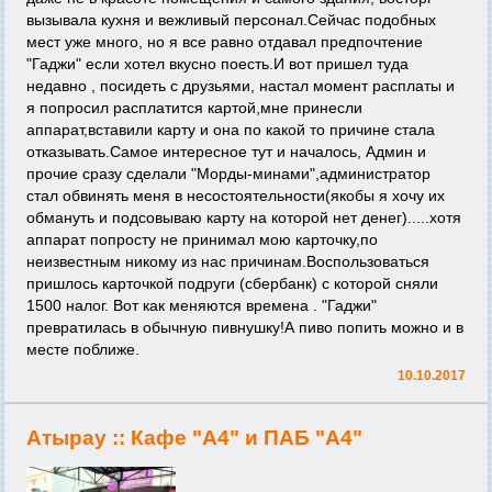
вызывала кухня и вежливый персонал.Сейчас подобных
мест уже много, но я все равно отдавал предпочтение
"Гаджи" если хотел вкусно поесть.И вот пришел туда
недавно , посидеть с друзьями, настал момент расплаты и
я попросил расплатится картой,мне принесли
аппарат,вставили карту и она по какой то причине стала
отказывать.Самое интересное тут и началось, Админ и
прочие сразу сделали "Морды-минами",администратор
стал обвинять меня в несостоятельности(якобы я хочу их
обмануть и подсовываю карту на которой нет денег).....хотя
аппарат попросту не принимал мою карточку,по
неизвестным никому из нас причинам.Воспользоваться
пришлось карточкой подруги (сбербанк) с которой сняли
1500 налог. Вот как меняются времена . "Гаджи"
превратилась в обычную пивнушку!А пиво попить можно и в
месте поближе.
10.10.2017
Атырау ::
Кафе "А4" и ПАБ "А4"