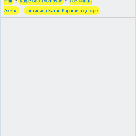
Hall
::
Кафе бар Тhompson
::
Гостиница
Акжол
::
Гостиница Катон-Карагай в центре