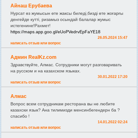
Айнаш Ерубаева
Нурсат өз жумысын өте жаксы биледі,бизді өте жоғарғы
денгейде кутті, ризамыз осындай балалар жумыс
истегенине!Рахмет!
https://maps.app.goo.gl/eUoPVedrvEpFaYE18
26.05.2024 15:47
написать отзыв или вопрос
Админ RealKz.com
Здравствуйте, Алмас. Сотрудники могут разговаривать
на русском и на казахском языках.
30.01.2022 17:20
написать отзыв или вопрос
Алмас
Вопрос всем сотрудникам ресторана вы не любите
казахски язык? Ана тилимизди менсинбегендерн ба ?
спасибо !
14.01.2022 02:24
написать отзыв или вопрос