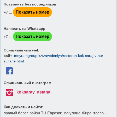
Позвонить без посредников
:
Показать номер
+7 ...
Написать на Whatsapp
:
Показать номер
+7 ...
Официальный web
сайт
:
meyramgroup.kz/zavedeniya/restoran-kok-saraj-v-nur-
sultane.html

Официальный инстаграм

koksaray_astana
Как доехать и найти
:
правый берег, район ТЦ Евразии, по улице Жирентаева -