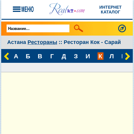
ИНТЕРНЕТ
КАТАЛОГ
Астана
Рестораны
:: Ресторан Кок - Сарай
А
Б
В
Г
Д
З
И
К
Л
М