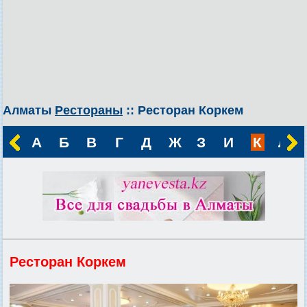
Алматы
Рестораны
:: Ресторан Коркем
А
Б
В
Г
Д
Ж
З
И
К
Л
Ресторан Коркем