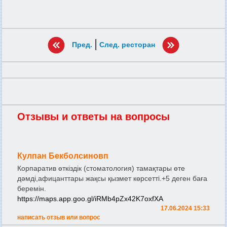
|
Пред.
След. ресторан
Отзывы и ответы на вопросы
Кулпан Бекболсиновп
Корпаратив өткіздік (стоматология) тамақтары өте
дәмді,афицанттары жақсы қызмет көрсетті.+5 деген баға
беремін.
https://maps.app.goo.gl/iRMb4pZx42K7oxfXA
17.06.2024 15:33
написать отзыв или вопрос