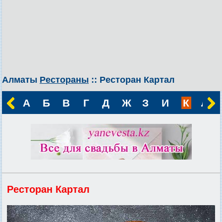
Алматы
Рестораны
:: Ресторан Картал
А
Б
В
Г
Д
Ж
З
И
К
Л
Ресторан Картал