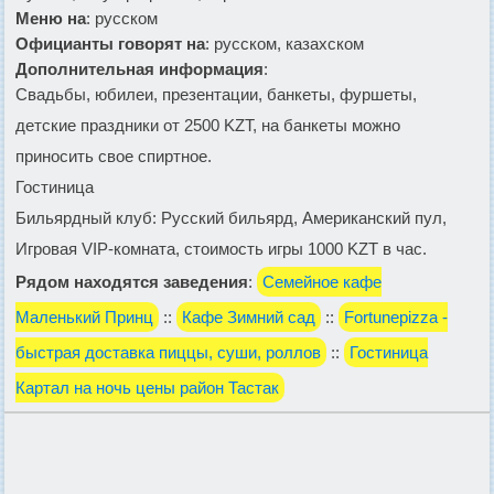
Меню на
: русском
Официанты говорят на
: русском, казахском
Дополнительная информация
:
Свадьбы, юбилеи, презентации, банкеты, фуршеты,
детские праздники от 2500 KZT, на банкеты можно
приносить свое спиртное.
Гостиница
Бильярдный клуб: Русский бильярд, Американский пул,
Игровая VIP-комната, стоимость игры 1000 KZT в час.
Рядом находятся заведения
:
Семейное кафе
Маленький Принц
::
Кафе Зимний сад
::
Fortunepizza -
быстрая доставка пиццы, суши, роллов
::
Гостиница
Картал на ночь цены район Тастак