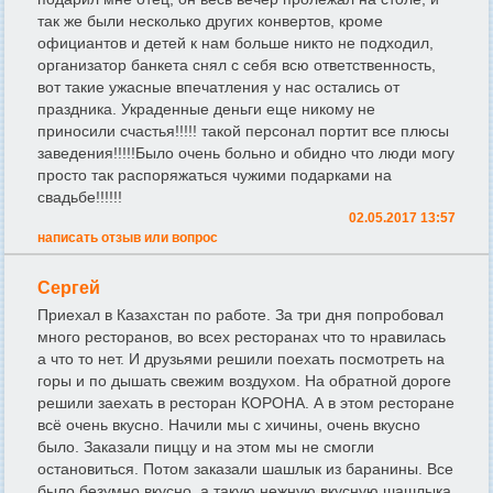
так же были несколько других конвертов, кроме
официантов и детей к нам больше никто не подходил,
организатор банкета снял с себя всю ответственность,
вот такие ужасные впечатления у нас остались от
праздника. Украденные деньги еще никому не
приносили счастья!!!!! такой персонал портит все плюсы
заведения!!!!!Было очень больно и обидно что люди могу
просто так распоряжаться чужими подарками на
свадьбе!!!!!!
02.05.2017 13:57
написать отзыв или вопрос
Сергей
Приехал в Казахстан по работе. За три дня попробовал
много ресторанов, во всех ресторанах что то нравилась
а что то нет. И друзьями решили поехать посмотреть на
горы и по дышать свежим воздухом. На обратной дороге
решили заехать в ресторан КОРОНА. А в этом ресторане
всё очень вкусно. Начили мы с хичины, очень вкусно
было. Заказали пиццу и на этом мы не смогли
остановиться. Потом заказали шашлык из баранины. Все
было безумно вкусно, а такую нежную вкусную шашлыка