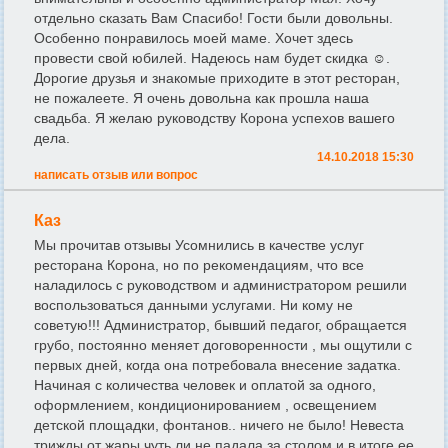
отдельно сказать Вам Спасибо! Гости были довольны.
Особенно понравилось моей маме. Хочет здесь
провести свой юбилей. Надеюсь нам будет скидка ☺️.
Дорогие друзья и знакомые приходите в этот ресторан,
не пожалеете. Я очень довольна как прошла наша
свадьба. Я желаю руководству Корона успехов вашего
дела.
14.10.2018 15:30
написать отзыв или вопрос
Каз
Мы прочитав отзывы Усомнились в качестве услуг
ресторана Корона, но по рекомендациям, что все
наладилось с руководством и администратором решили
воспользоваться данными услугами. Ни кому не
советую!!! Администратор, бывший педагог, обращается
грубо, постоянно меняет договоренности , мы ощутили с
первых дней, когда она потребовала внесение задатка.
Начиная с количества человек и оплатой за одного,
оформлением, кондиционированием , освещением
детской площадки, фонтанов.. ничего не было! Невеста
трижды от жары чуть ли не падала за столом и в итоге ее