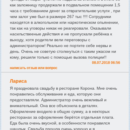
как заложницу продержали в подвальном помещении 1,5
часа с требованием денег за отвратительнве услуги , при
чем залог уже был в размере 267 тыс !!!! Сотрудники
находятся в алкогольном или наркотическом опьянении,
так как на уговоры никак не реагировали. Оказывали
насильствееные действия и не пропускали ребёнка к
выходу, хотя родители вели переговоры с
администратором! Реально не портите себе нервы и
день. Очень не советую столкнуться с таким ужасом ни
кому, решили только с помощью вызова полиции!!
08.07.2018 06:56
написать отзыв или вопрос
Лариса
Я праздновала свадьбу в ресторане Корона. Мне очень
понравились обслуживание и еда, которую они
предоставляли. Администратор очень вежливый и
внимательный. Она все объяснила в деталях.
Оформление входило в общую сумму, а в некторых
ресторанах за оформление берётся отдельная плата.
Еда была очень вкусной, в особенности понравился
шашлык. Свадьба прошла очень хорошо и я