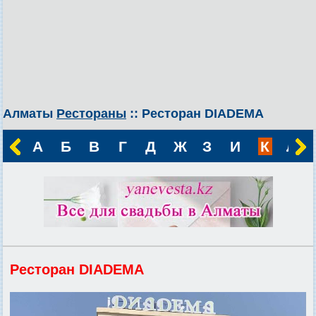
Алматы
Рестораны
:: Ресторан DIADEMA
А
Б
В
Г
Д
Ж
З
И
К
Л
Ресторан DIADEMA