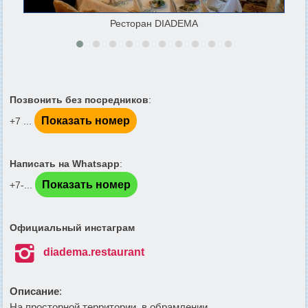
Ресторан DIADEMA
Позвонить без посредников
:
Показать номер
+7 ...
Написать на Whatsapp
:
Показать номер
+7-...
Официальный инстаграм

diadema.restaurant
Описание
:
На просторной территории, в обрамлении