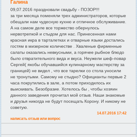
Галина
09,07.2016 праздновали свадьбу - ПОЗОР!!!
за три месяца поменяли трех администраторов, которые
обещали нам чудесную кухню и отличное обслуживание.
А на самом деле все торжество обернулось
нервотрепкой и стыдом для нас. Принесенная нами
красная икра в тарталетках и отварные языки достались
гостям в мизерном количестве . Хваленые фирменные
салаты оказались невкусными, а горячее рыбное блюдо
было отвратительного вида и вкуса. Неужели шеф-повар
Сергей( якобы обучавшийся кулинарному мастерству за
границей) не видел , что все тарелки со стола уносили
не тронутыми. Самому не стыдно? Официанты первые 2
часа покрутились в зале, а потом приходилось их
выискивать. Безобразие. Хотелось бы , чтобы хозяин
данного заведения прочитал мой отзыв. Наши знакомые
и друзья никогда не будут посещать Корону. И никому не
советую.
14.07.2016 17:42
написать отзыв или вопрос