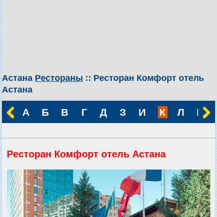
Астана
Рестораны
:: Ресторан Комфорт отель
Астана
А
Б
В
Г
Д
З
И
К
Л
М
Ресторан Комфорт отель Астана