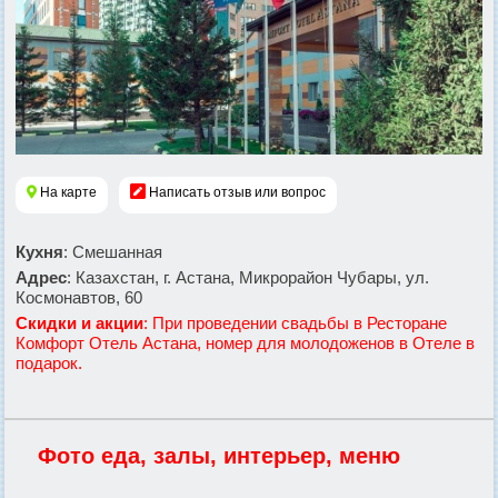
На карте
Написать отзыв или вопрос
Кухня
: Смешанная
Адрес
: Казахстан, г. Астана, Микрорайон Чубары, ул.
Космонавтов, 60
Скидки и акции
: При проведении свадьбы в Ресторане
Комфорт Отель Астана, номер для молодоженов в Отеле в
подарок.
Фото еда, залы, интерьер, меню