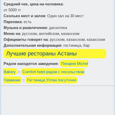
Средний чек, цена на человека
:
от 5000 тг
Сколько мест и залов
: Один зал на 30 мест
Парковка
: есть
Музыка и развлечения
: дискотека
Меню на
: русском, английском, казахском
Официанты говорят на
: русском, казахском, казахском
Дополнительная информация
: гостиница, бар
Лучшие рестораны Астаны
Рядом находятся заведения
:
Пекарня Michel
Bakery
::
Comfort hotel рядом с посольством
Германии
::
Гостиница Улпан посуточно