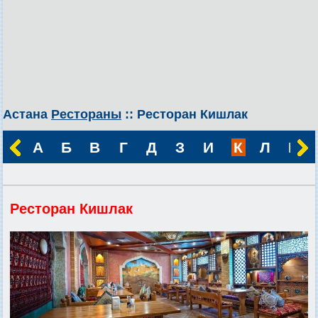
Астана
Рестораны
:: Ресторан Кишлак
А
Б
В
Г
Д
З
И
К
Л
М
Ресторан Кишлак