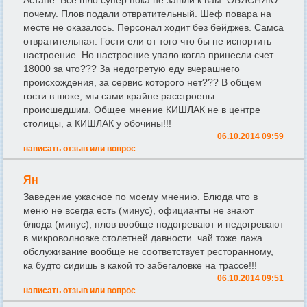
Астане. Все шло супер пока не зашли к вам. ОБЯСНЯЮ
почему. Плов подали отвратительный. Шеф повара на
месте не оказалось. Персонал ходит без бейджев. Самса
отвратительная. Гости ели от того что бы не испортить
настроение. Но настроение упало когла принесли счет.
18000 за что??? За недогретую еду вчерашнего
происхождения, за сервис которого нет??? В общем
гости в шоке, мы сами крайне расстроены
происшедшим. Общее мнение КИШЛАК не в центре
столицы, а КИШЛАК у обочины!!!
06.10.2014 09:59
написать отзыв или вопрос
Ян
Заведение ужасное по моему мнению. Блюда что в
меню не всегда есть (минус), официанты не знают
блюда (минус), плов вообще подогревают и недогревают
в микроволновке столетней давности. чай тоже лажа.
обслуживание вообще не соответствует ресторанному,
ка будто сидишь в какой то забегаловке на трассе!!!
06.10.2014 09:51
написать отзыв или вопрос