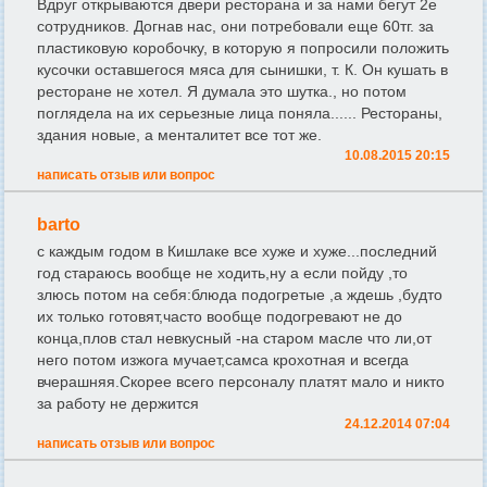
Вдруг открываются двери ресторана и за нами бегут 2е
сотрудников. Догнав нас, они потребовали еще 60тг. за
пластиковую коробочку, в которую я попросили положить
кусочки оставшегося мяса для сынишки, т. К. Он кушать в
ресторане не хотел. Я думала это шутка., но потом
поглядела на их серьезные лица поняла...... Рестораны,
здания новые, а менталитет все тот же.
10.08.2015 20:15
написать отзыв или вопрос
barto
с каждым годом в Кишлаке все хуже и хуже...последний
год стараюсь вообще не ходить,ну а если пойду ,то
злюсь потом на себя:блюда подогретые ,а ждешь ,будто
их только готовят,часто вообще подогревают не до
конца,плов стал невкусный -на старом масле что ли,от
него потом изжога мучает,самса крохотная и всегда
вчерашняя.Скорее всего персоналу платят мало и никто
за работу не держится
24.12.2014 07:04
написать отзыв или вопрос