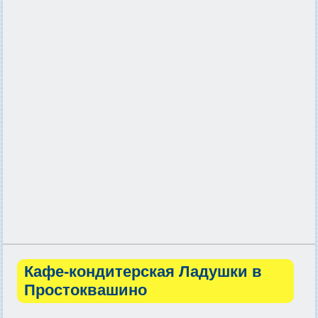
Кафе-кондитерская Ладушки в
Простоквашино