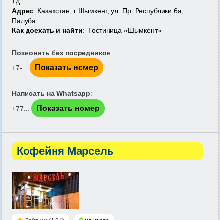
т.д
Адрес
: Казахстан, г Шымкент, ул. Пр. Республики 6а,
Палуба
Как доехать и найти
: Гостиница «Шымкент»
Позвонить без посредников
:
Показать номер
+7-...
Написать на Whatsapp
:
Показать номер
+77...
Кофейня Марсель