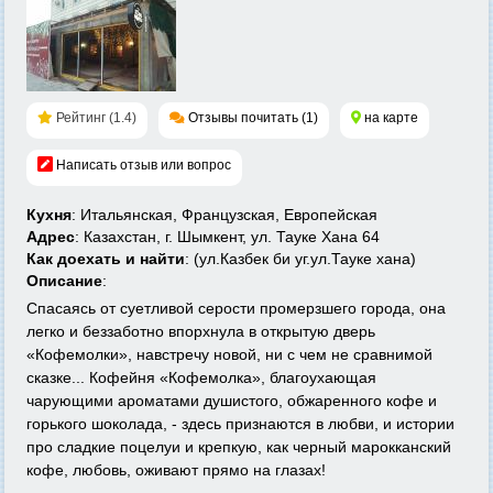
Рейтинг (1.4)
Отзывы почитать (1)
на карте
Написать отзыв или вопрос
Кухня
: Итальянская, Французская, Европейская
Адрес
: Казахстан, г. Шымкент, ул. Тауке Хана 64
Как доехать и найти
: (ул.Казбек би уг.ул.Тауке хана)
Описание
:
Спасаясь от суетливой серости промерзшего города, она
легко и беззаботно впорхнула в открытую дверь
«Кофемолки», навстречу новой, ни с чем не сравнимой
сказке... Кофейня «Кофемолка», благоухающая
чарующими ароматами душистого, обжаренного кофе и
горького шоколада, - здесь признаются в любви, и истории
про сладкие поцелуи и крепкую, как черный марокканский
кофе, любовь, оживают прямо на глазах!