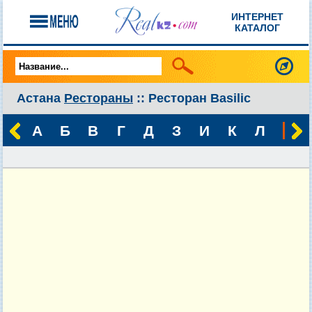
ИНТЕРНЕТ
КАТАЛОГ
Астана
Рестораны
:: Ресторан Basilic
А
Б
В
Г
Д
З
И
К
Л
М