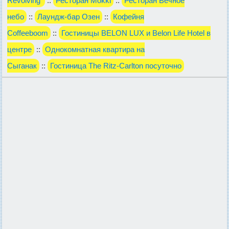
Revolving
::
Ресторан Mokki
::
Ресторан Вечное
небо
::
Лаундж-бар Озен
::
Кофейня
Coffeeboom
::
Гостиницы BELON LUX и Belon Life Hotel в
центре
::
Однокомнатная квартира на
Сыганак
::
Гостиница The Ritz-Carlton посуточно