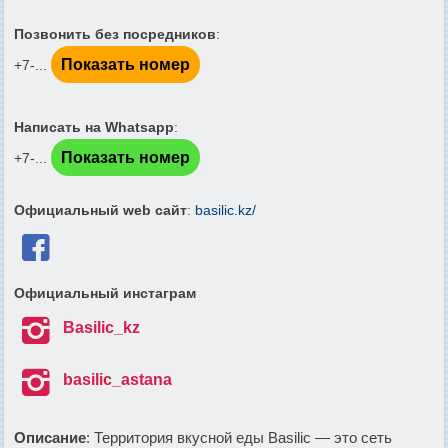
Позвонить без посредников
:
Показать номер
+7-...
Написать на Whatsapp
:
Показать номер
+7-...
Официальный web сайт
:
basilic.kz/

Официальный инстаграм

Basilic_kz

basilic_astana
Описание
: Территория вкусной еды Basilic — это сеть