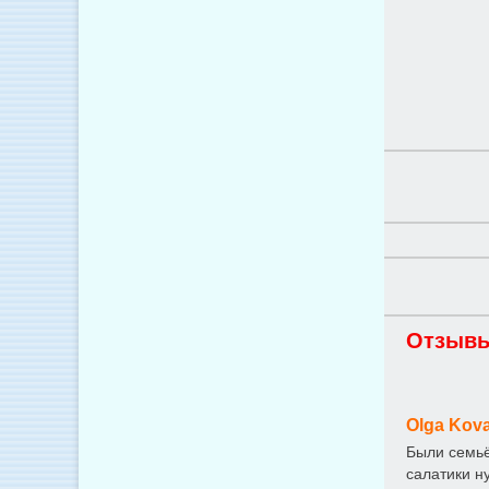
Отзывы
Olga Kov
Были семьё
салатики н