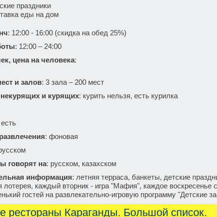
ские праздники
тавка еды на дом
нч
: 12:00 - 16:00 (скидка на обед 25%)
боты
: 12:00 – 24:00
ек, цена на человека
:
ест и залов
: 3 зала – 200 мест
 некурящих и курящих
: курить нельзя, есть курилка
: есть
 развлечения
: фоновая
 русском
ы говорят на
: русском, казахском
ельная информация
: летняя терраса, банкеты, детские празд
 лотерея, каждый вторник - игра "Мафия", каждое воскресенье с
нький гостей на развлекательно-игровую программу "Детские з
е рестораны Караганды. Большой список.