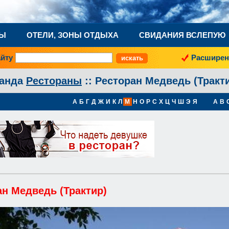
НЫ
ОТЕЛИ, ЗОНЫ ОТДЫХА
СВИДАНИЯ ВСЛЕПУЮ
айту
Расширен
ганда
Рестораны
:: Ресторан Медведь (Тракт
А
Б
Г
Д
Ж
И
К
Л
М
Н
О
Р
С
Х
Ц
Ч
Ш
Э
Я
A
B
ан Медведь (Трактир)