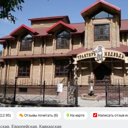
(12.95)
Отзывы почитать (8)
На карте
Написать отзыв и
сская, Европейская, Кавказская