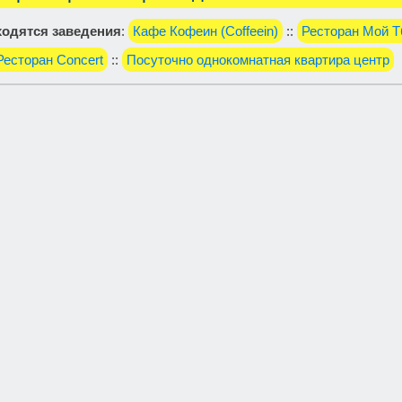
одятся заведения
:
Кафе Кофеин (Coffeein)
::
Ресторан Мой Т
Ресторан Concert
::
Посуточно однокомнатная квартира центр