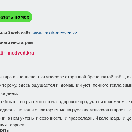
:
азать номер
ный web сайт
:
www.traktir-medved.kz
ный инстаграм
ktir_medved.krg
:
актира выполнено в атмосфере старинной бревенчатой избы, в
у терему, здесь ощущается и домашний уют печного тепла зим
полднем.
ое богатство русского стола, здоровые продукты и приемлемые
едведь" не только повторяет меню русских монархов и простых 
ни: в нем учтены и сезонность, и православный календарь, и ц
няя терраса
кеты