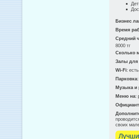
Дет
Дос
Бизнес ла
Время ра
Средний ч
8000 тг
Сколько м
Залы для
Wi-Fi
: есть
Парковка
Музыка и
Меню на
:
Официант
Дополнит
проводится
своих мале
Лучши