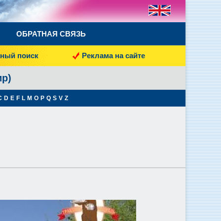
ОБРАТНАЯ СВЯЗЬ
ный поиск
Реклама на сайте
ир)
C
D
E
F
L
M
O
P
Q
S
V
Z