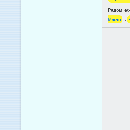
Рядом нах
Marani
::