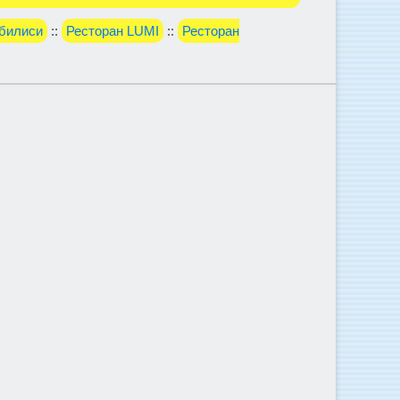
билиси
::
Ресторан LUMI
::
Ресторан