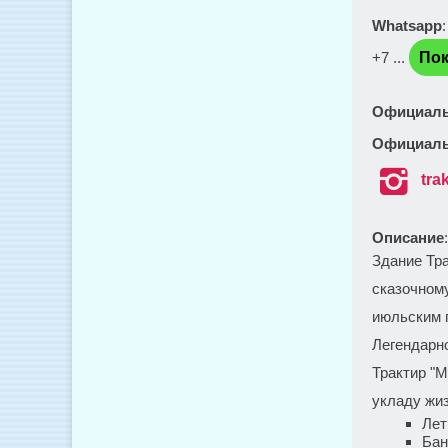
Whatsapp
+7 ...
Пок
Официаль
Официаль

tra
Описание
Здание Тр
сказочном
июльским 
Легендарн
Трактир "М
укладу жиз
Лет
Бан