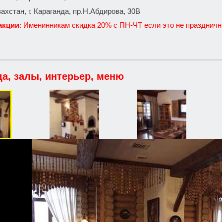
захстан, г. Караганда, пр.Н.Абдирова, 30В
акции
: Именинникам скидка 20% с ПН-ЧТ если это не празднич
да, залы, интерьер, меню