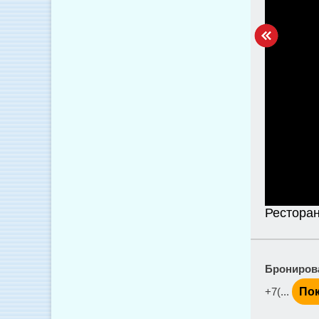
Ресторан
Брониров
+7(...
Пок