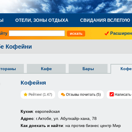
НЫ
ОТЕЛИ, ЗОНЫ ОТДЫХА
СВИДАНИЯ ВСЛЕПУЮ
айту
Расширен
бе Кофейни
стораны
Кафе
Бары
Кофе
Кофейня
Рейтинг (1.47)
Отзывы почитать (5)
Написать 
Кухня
: европейская
Адрес
: г.Актобе, ул. Абулхайр-хана, 78
Как доехать и найти
: на против бизнес центр Мир