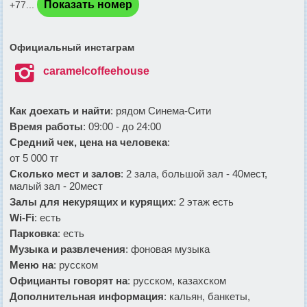
Показать номер
+77...
Официальный инстаграм

caramelcoffeehouse
Как доехать и найти
: рядом Синема-Сити
Время работы
: 09:00 - до 24:00
Средний чек, цена на человека
:
от 5 000 тг
Сколько мест и залов
: 2 зала, большой зал - 40мест,
малый зал - 20мест
Залы для некурящих и курящих
: 2 этаж есть
Wi-Fi
: есть
Парковка
: есть
Музыка и развлечения
: фоновая музыка
Меню на
: русском
Официанты говорят на
: русском, казахском
Дополнительная информация
: кальян, банкеты,