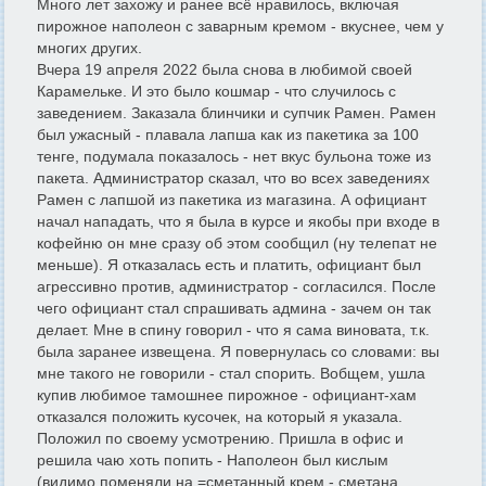
Много лет захожу и ранее всё нравилось, включая
пирожное наполеон с заварным кремом - вкуснее, чем у
многих других.
Вчера 19 апреля 2022 была снова в любимой своей
Карамельке. И это было кошмар - что случилось с
заведением. Заказала блинчики и супчик Рамен. Рамен
был ужасный - плавала лапша как из пакетика за 100
тенге, подумала показалось - нет вкус бульона тоже из
пакета. Администратор сказал, что во всех заведениях
Рамен с лапшой из пакетика из магазина. А официант
начал нападать, что я была в курсе и якобы при входе в
кофейню он мне сразу об этом сообщил (ну телепат не
меньше). Я отказалась есть и платить, официант был
агрессивно против, администратор - согласился. После
чего официант стал спрашивать админа - зачем он так
делает. Мне в спину говорил - что я сама виновата, т.к.
была заранее извещена. Я повернулась со словами: вы
мне такого не говорили - стал спорить. Вобщем, ушла
купив любимое тамошнее пирожное - официант-хам
отказался положить кусочек, на который я указала.
Положил по своему усмотрению. Пришла в офис и
решила чаю хоть попить - Наполеон был кислым
(видимо поменяли на =сметанный крем - сметана