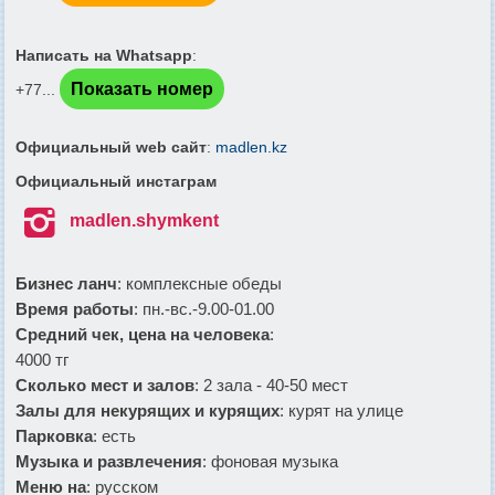
Написать на Whatsapp
:
Показать номер
+77...
Официальный web сайт
:
madlen.kz
Официальный инстаграм

madlen.shymkent
Бизнес ланч
: комплексные обеды
Время работы
: пн.-вс.-9.00-01.00
Средний чек, цена на человека
:
4000 тг
Сколько мест и залов
: 2 зала - 40-50 мест
Залы для некурящих и курящих
: курят на улице
Парковка
: есть
Музыка и развлечения
: фоновая музыка
Меню на
: русском