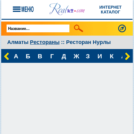
ИНТЕРНЕТ
КАТАЛОГ
Алматы
Рестораны
:: Ресторан Нурлы
А
Б
В
Г
Д
Ж
З
И
К
Л