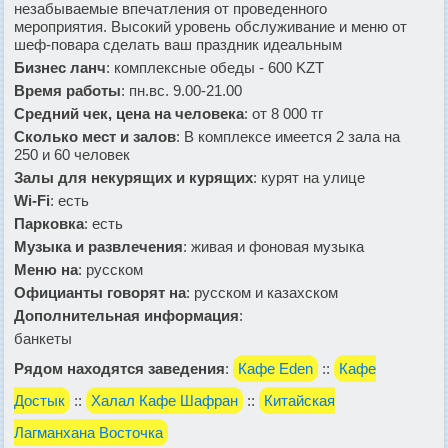
незабываемые впечатления от проведенного
мероприятия. Высокий уровень обслуживание и меню от
шеф-повара сделать ваш праздник идеальным
Бизнес ланч
: комплексные обеды - 600 KZT
Время работы
: пн.вс. 9.00-21.00
Средний чек, цена на человека
: от 8 000 тг
Сколько мест и залов
: В комплексе имеется 2 зала на
250 и 60 человек
Залы для некурящих и курящих
: курят на улице
Wi-Fi
: есть
Парковка
: есть
Музыка и развлечения
: живая и фоновая музыка
Меню на
: русском
Официанты говорят на
: русском и казахском
Дополнительная информация
:
банкеты
Рядом находятся заведения
:
Кафе Eden
::
Кафе
Достык
::
Халал Кафе Шафран
::
Китайская
Лагманхана Восточка