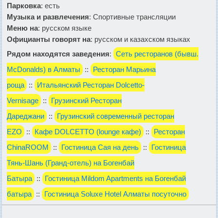
Парковка
: есть
Музыка и развлечения
: Спортивные трансляции
Меню на
: русском языке
Официанты говорят на
: русском и казахском языках
Рядом находятся заведения
:
Сеть ресторанов (бывш.
McDonalds) в Алматы
::
Ресторан Марьина
роща
::
Итальянский Ресторан Dolcetto-
Vernisage
::
Грузинский Ресторан
Дареджани
::
Грузинский современный ресторан
EZO
::
Кафе DOLCETTO (lounge кафе)
::
Ресторан
ChinaROOM
::
Гостиница Сая на день
::
Гостиница
Тянь-Шань (Гранд-отель) на Богенбай
Батыра
::
Гостиница Mildom Apartments на Богенбай
батыра
::
Гостиница Soluxe Hotel Алматы посуточно