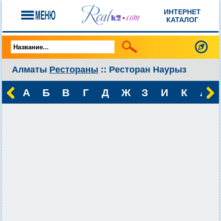
ИНТЕРНЕТ
КАТАЛОГ
Алматы
Рестораны
:: Ресторан Наурыз
А
Б
В
Г
Д
Ж
З
И
К
Л