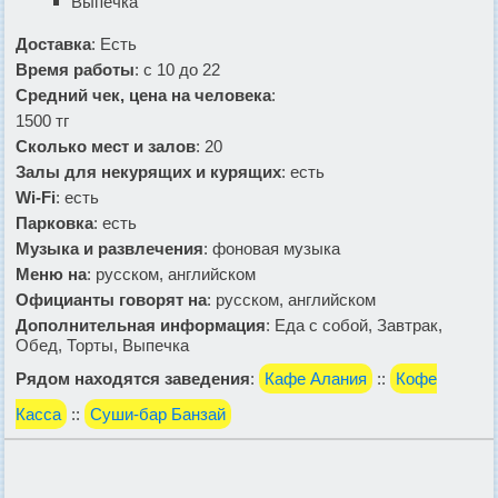
Выпечка
Доставка
: Есть
Время работы
: с 10 до 22
Средний чек, цена на человека
:
1500 тг
Сколько мест и залов
: 20
Залы для некурящих и курящих
: есть
Wi-Fi
: есть
Парковка
: есть
Музыка и развлечения
: фоновая музыка
Меню на
: русском, английском
Официанты говорят на
: русском, английском
Дополнительная информация
: Еда с собой, Завтрак,
Обед, Торты, Выпечка
Рядом находятся заведения
:
Кафе Алания
::
Кофе
Касса
::
Суши-бар Банзай