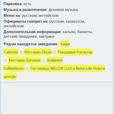
Парковка
: есть
Музыка и развлечения
: фоновая музыка
Меню на
: русском, английском
Официанты говорят на
: русском, казахском,
английском
Дополнительная информация
: кальян, банкеты,
детские праздники, завтраки
Рядом находятся заведения
:
Кафе
Cafestar
::
Ресторан Divan
::
Пиццерия Focaсcia
::
Ресторан Бочонок
::
Кофейня
Coffeeboom
::
Гостиницы BELON LUX и Belon Life Hotel в
центре