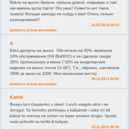
Взяла на вынос брауни, пришла домой, открываю а там
как камень кусок торта! Это ужас! Совести нет такое
ложить! Больше никогда не пойду к вам! Очень сильно
разочарована!!!
24.05.2014 20:53
написать отзыв или вопрос
А
Взял десерты на вынос. Обсчитали на 40%: включили
10% обслуживания (НА ВЫНОС) и не сделали скидку
30%, прописанную в меню ("30% на кондитерские
изделия на вынос после 21:00"). Т.е., образно, насчитали
1800 за заказ на 1000. Моя маленькая месть)
16.12.2013 20:02
написать отзыв или вопрос
Kairat
Bivayu tam chastenko v obed. Lunch vsegda sitnii i ne
dorogoi. Ya horosho ponimayu v kaliyanah i zdes on bil
kakoe to vremya ne ochen no teper sovsem drugoi. Syuda
nado prihodit na tortiki ili kaliyan.
02.11.2012 06:56