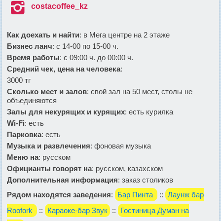

costacoffee_kz
Как доехать и найти
: в Мега центре на 2 этаже
Бизнес ланч
: с 14-00 по 15-00 ч.
Время работы
: с 09:00 ч. до 00:00 ч.
Средний чек, цена на человека
:
3000 тг
Сколько мест и залов
: свой зал на 50 мест, столы не
объединяются
Залы для некурящих и курящих
: есть курилка
Wi-Fi
: есть
Парковка
: есть
Музыка и развлечения
: фоновая музыка
Меню на
: русском
Официанты говорят на
: русском, казахском
Дополнительная информация
: заказ столиков
Рядом находятся заведения
:
Бар Пинта
::
Лаунж бар
Roofork
::
Караоке-бар Звук
::
Гостиница Думан на