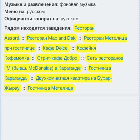
Музыка и развлечения
: фоновая музыка
Меню на
: русском
Официанты говорят на
: русском
Рядом находятся заведения
:
Ресторан
Assorti
::
Ресторан Mac and Dak
::
Ресторан Метелица
при гостинице
::
Кафе Dolce
::
Кофейня
Кофемолка
::
Стрит-кафе Добро
::
Сеть ресторанов
I’M (бывш. McDonalds) в Караганде
::
Гостиница
Караганда
::
Двухкомнатная квартира на Бухар-
Жырау
::
Гостиница Метелица