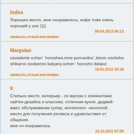
Indira
Хорошее место, мне понравилось, кофе тоже очень
хороший у них ))))
09.04.2012 06:13
написать отзыв или вопрос
Margulan
zavedenie ochen` horoshee,mne ponravilos`,letom voobshe
shikarno osobenno kalyany.ochen` horosho delaiut
16.01.2012 18:38
написать отзыв или вопрос
К
Cтильно место, интерьер - со вкусом с элементами
хайтек-дизайна и классики, отличная кухня, диджей-
жжет, обслуживание супер, контингент- неплохой.
место для получения релакса и удовольствия от
общения.
мне оч понравилось
15.10.2011 07:58