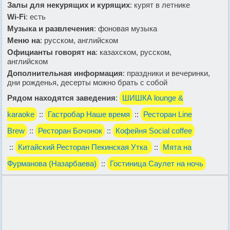
Залы для некурящих и курящих
: курят в летнике
Wi-Fi
: есть
Музыка и развлечения
: фоновая музыка
Меню на
: русском, английском
Официанты говорят на
: казахском, русском,
английском
Дополнительная информация
: праздники и вечеринки,
дни рожденья, десерты можно брать с собой
Рядом находятся заведения
:
ШИШКА lounge &
karaoke
::
Гастробар Наше время
::
Ресторан Line
Brew
::
Ресторан Бочонок
::
Кофейня Social coffee
::
Китайский Ресторан Пекинская Утка
::
Мята на
Фурманова (Назарбаева)
::
Гостиница Саулет на ночь