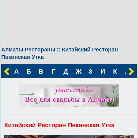
Алматы
Рестораны
:: Китайский Ресторан
Пекинская Утка
А
Б
В
Г
Д
Ж
З
И
К
Л
Китайский Ресторан Пекинская Утка