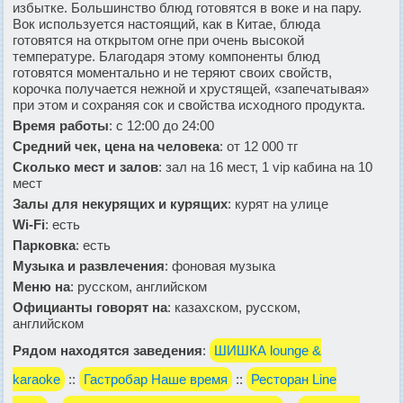
избытке. Большинство блюд готовятся в воке и на пару.
Вок используется настоящий, как в Китае, блюда
готовятся на открытом огне при очень высокой
температуре. Благодаря этому компоненты блюд
готовятся моментально и не теряют своих свойств,
корочка получается нежной и хрустящей, «запечатывая»
при этом и сохраняя сок и свойства исходного продукта.
Время работы
: с 12:00 до 24:00
Средний чек, цена на человека
: от 12 000 тг
Сколько мест и залов
: зал на 16 мест, 1 vip кабина на 10
мест
Залы для некурящих и курящих
: курят на улице
Wi-Fi
: есть
Парковка
: есть
Музыка и развлечения
: фоновая музыка
Меню на
: русском, английском
Официанты говорят на
: казахском, русском,
английском
Рядом находятся заведения
:
ШИШКА lounge &
karaoke
::
Гастробар Наше время
::
Ресторан Line