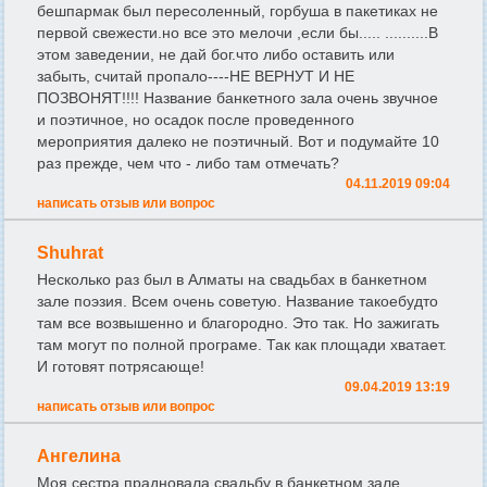
бешпармак был пересоленный, горбуша в пакетиках не
первой свежести.но все это мелочи ,если бы..... ..........В
этом заведении, не дай бог.что либо оставить или
забыть, считай пропало----НЕ ВЕРНУТ И НЕ
ПОЗВОНЯТ!!!! Название банкетного зала очень звучное
и поэтичное, но осадок после проведенного
мероприятия далеко не поэтичный. Вот и подумайте 10
раз прежде, чем что - либо там отмечать?
04.11.2019 09:04
написать отзыв или вопрос
Shuhrat
Несколько раз был в Алматы на свадьбах в банкетном
зале поэзия. Всем очень советую. Название такоебудто
там все возвышенно и благородно. Это так. Но зажигать
там могут по полной програме. Так как площади хватает.
И готовят потрясающе!
09.04.2019 13:19
написать отзыв или вопрос
Ангелина
Моя сестра прадновала свадьбу в банкетном зале