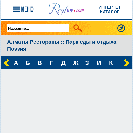
ИНТЕРНЕТ
КАТАЛОГ
Алматы
Рестораны
:: Парк еды и отдыха
Поэзия
А
Б
В
Г
Д
Ж
З
И
К
Л