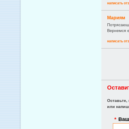
написать от
Мариям
Потрясающи
Вернемся е
написать от
Остави
Оставьте,
или напиш
*
Ваше