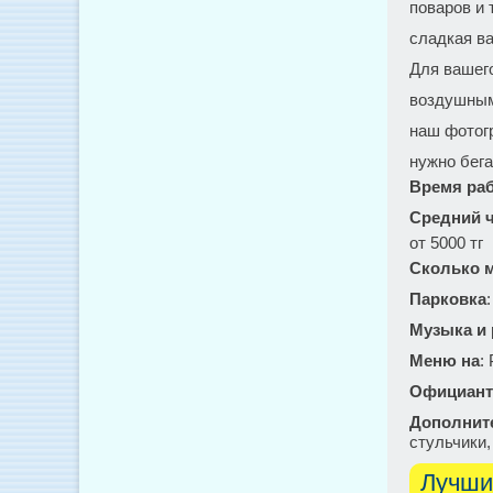
поваров и 
сладкая ва
Для вашег
воздушным
наш фотог
нужно бега
Время ра
Средний ч
от 5000 тг
Сколько м
Парковка
Музыка и
Меню на
:
Официант
Дополнит
стульчики,
Лучши