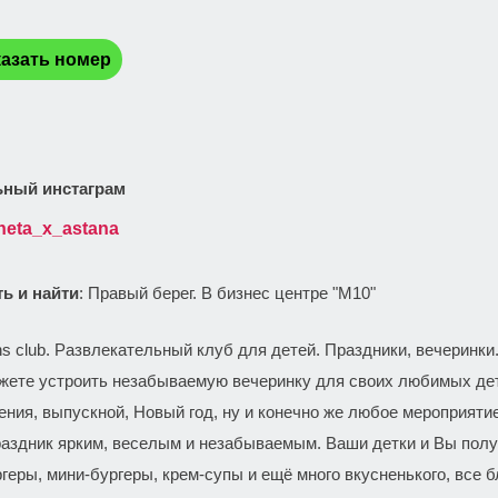
:
азать номер
ный инстаграм
neta_x_astana
ть и найти
: Правый берег. В бизнес центре "M10"
:
ns club. Развлекательный клуб для детей. Праздники, вечеринки.
жете устроить незабываемую вечеринку для своих любимых деток
ения, выпускной, Новый год, ну и конечно же любое мероприят
аздник ярким, веселым и незабываемым. Ваши детки и Вы получ
геры, мини-бургеры, крем-супы и ещё много вкусненького, все 