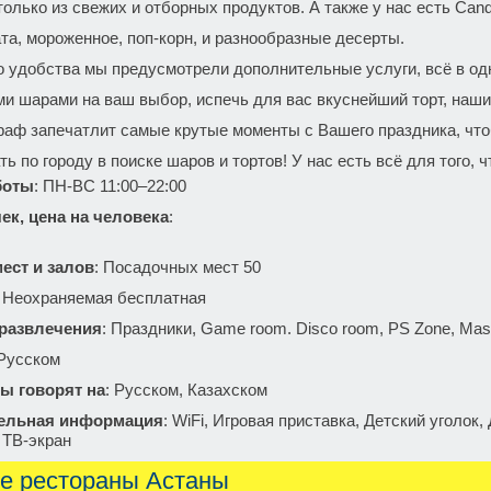
только из свежих и отборных продуктов. А также у нас есть Cand
та, мороженное, поп-корн, и разнообразные десерты.
о удобства мы предусмотрели дополнительные услуги, всё в о
и шарами на ваш выбор, испечь для вас вкуснейший торт, наши
раф запечатлит самые крутые моменты с Вашего праздника, что
ть по городу в поиске шаров и тортов! У нас есть всё для того, 
боты
: ПН-ВС 11:00–22:00
ек, цена на человека
:
ест и залов
: Посадочных мест 50
: Неохраняемая бесплатная
 развлечения
:
Праздники, Game room. Disco room, PS Zone, Mast
 Русском
ы говорят на
: Русском, Казахском
ельная информация
: WiFi, Игровая приставка, Детский уголок
 ТВ-экран
е рестораны Астаны