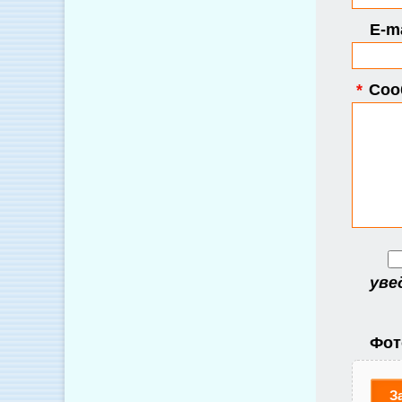
E-ma
*
Соо
уве
Фот
З