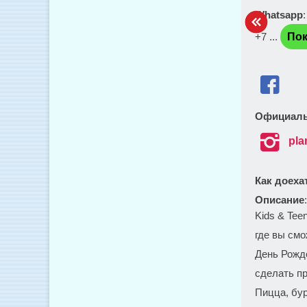
Whatsapp
+7 ...
Пок

Официаль

pla
Как доеха
Описание
Kids & Tee
где вы смо
День Рожд
сделать пр
Пицца, бур