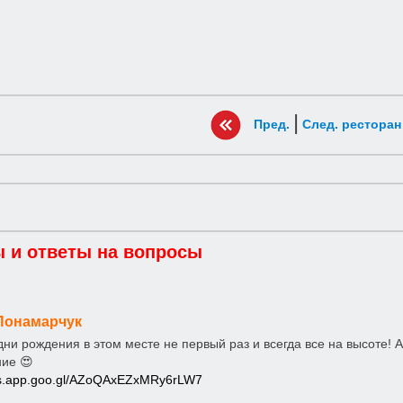
|
Пред.
След. ресторан
 и ответы на вопросы
Понамарчук
ни рождения в этом месте не первый раз и всегда все на высоте!
ние 😍
ps.app.goo.gl/AZoQAxEZxMRy6rLW7