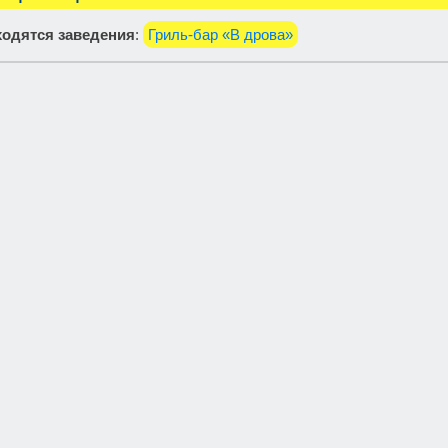
одятся заведения
:
Гриль-бар «В дрова»