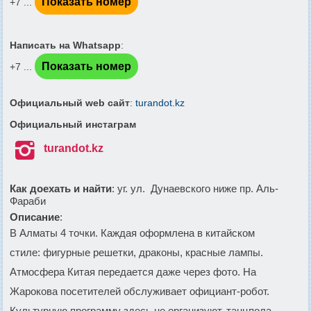
Показать номер
+7 ...
Написать на Whatsapp
:
Показать номер
+7 ...
Официальный web сайт
:
turandot.kz
Официальный инстаграм

turandot.kz
Как доехать и найти
: уг. ул. Дунаевского ниже пр. Аль-
Фараби
Описание
:
В Алматы 4 точки. Каждая оформлена в китайском
стиле: фигурные решетки, драконы, красные лампы.
Атмосфера Китая передается даже через фото. На
Жарокова посетителей обслуживает официант-робот.
Культурную программу здесь не организуют, танцпола