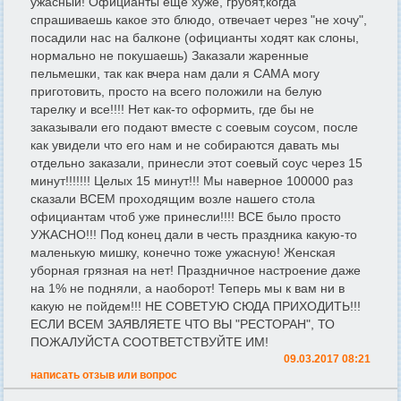
ужасный! Официанты еще хуже, грубят,когда
спрашиваешь какое это блюдо, отвечает через "не хочу",
посадили нас на балконе (официанты ходят как слоны,
нормально не покушаешь) Заказали жаренные
пельмешки, так как вчера нам дали я САМА могу
приготовить, просто на всего положили на белую
тарелку и все!!!! Нет как-то оформить, где бы не
заказывали его подают вместе с соевым соусом, после
как увидели что его нам и не собираются давать мы
отдельно заказали, принесли этот соевый соус через 15
минут!!!!!!! Целых 15 минут!!! Мы наверное 100000 раз
сказали ВСЕМ проходящим возле нашего стола
официантам чтоб уже принесли!!!! ВСЕ было просто
УЖАСНО!!! Под конец дали в честь праздника какую-то
маленькую мишку, конечно тоже ужасную! Женская
уборная грязная на нет! Праздничное настроение даже
на 1% не подняли, а наоборот! Теперь мы к вам ни в
какую не пойдем!!! НЕ СОВЕТУЮ СЮДА ПРИХОДИТЬ!!!
ЕСЛИ ВСЕМ ЗАЯВЛЯЕТЕ ЧТО ВЫ "РЕСТОРАН", ТО
ПОЖАЛУЙСТА СООТВЕТСТВУЙТЕ ИМ!
09.03.2017 08:21
написать отзыв или вопрос