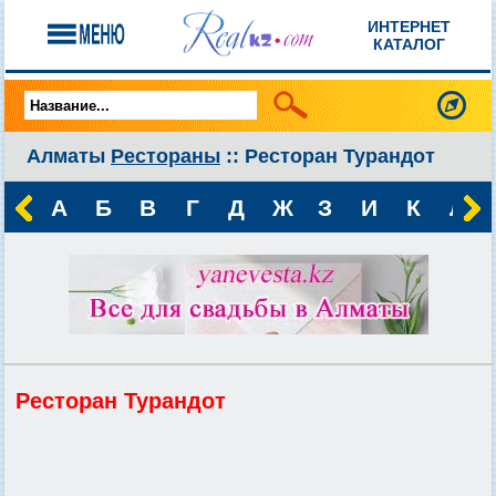
ИНТЕРНЕТ
КАТАЛОГ
Алматы
Рестораны
:: Ресторан Турандот
А
Б
В
Г
Д
Ж
З
И
К
Л
Ресторан Турандот