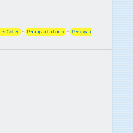
ers Coffee
::
Ресторан La barca
::
Ресторан