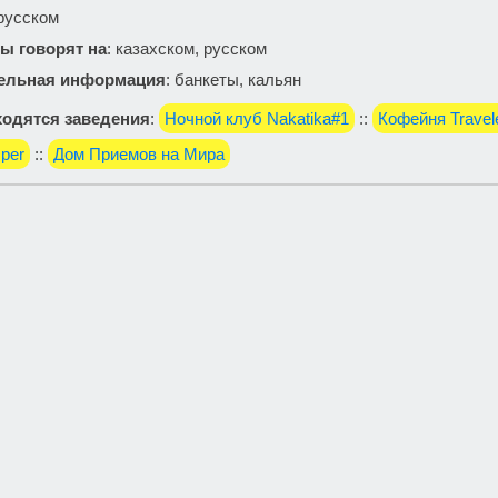
 русском
ы говорят на
: казахском, русском
ельная информация
: банкеты, кальян
одятся заведения
:
Ночной клуб Nakatika#1
::
Кофейня Travel
per
::
Дом Приемов на Мира