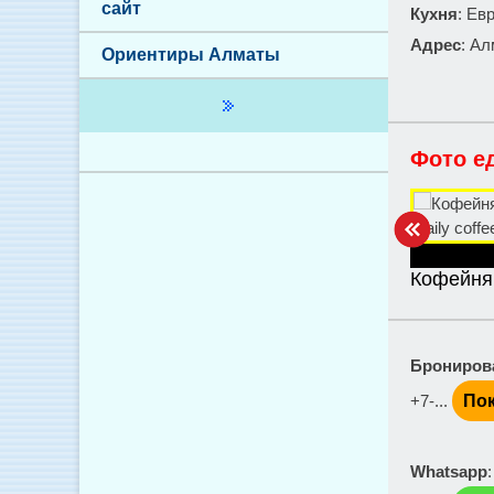
сайт
Кухня
: Ев
Адрес
: Ал
Ориентиры Алматы
Фото е
Кофейня 
Брониров
+7-...
Пок
Whatsapp