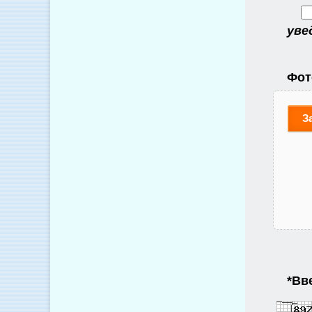
уве
Фот
З
*
Вве