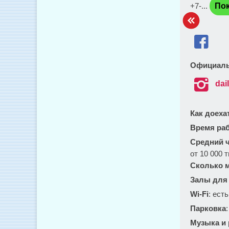
+7-...
Пок

Официаль

dai
Как доеха
Время ра
Средний ч
от 10 000 т
Сколько м
Залы для
Wi-Fi
: есть
Парковка
Музыка и