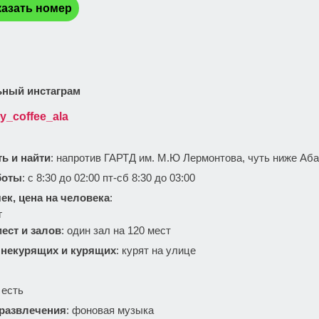
азать номер
ный инстаграм
ly_coffee_ala
ть и найти
: напротив ГАРТД им. М.Ю Лермонтова, чуть ниже Аб
боты
: с 8:30 до 02:00 пт-сб 8:30 до 03:00
ек, цена на человека
:
г
ест и залов
: один зал на 120 мест
 некурящих и курящих
: курят на улице
: есть
 развлечения
: фоновая музыка