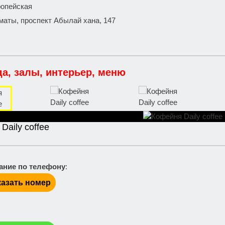
ропейская
маты, проспект Абылай хана, 147
да, залы, интерьер, меню
Daily coffee
ание по телефону
:
азать номер
: