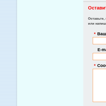
Остави
Оставьте,
или напиш
*
Ваше
E-ma
*
Соо