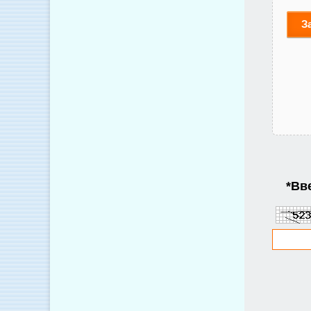
З
*
Вве