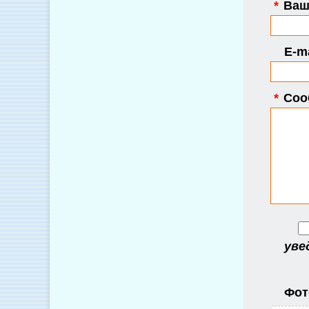
*
Ваше
E-ma
*
Соо
уве
Фот