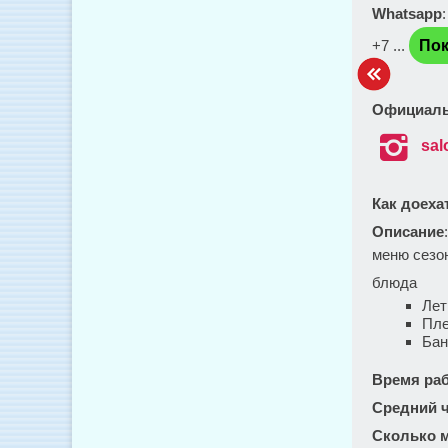
Whatsapp
+7 ...
Пок
Официаль

sal
Как доеха
Описание
меню сезон
блюда
Лет
Пле
Бан
Время ра
Средний ч
Сколько м