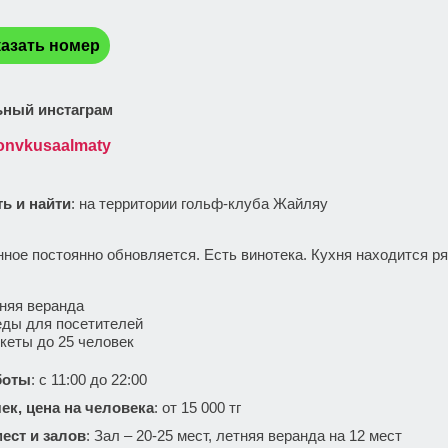
:
азать номер
ный инстаграм
onvkusaalmaty
ть и найти
: на территории гольф-клуба Жайляу
:
ное постоянно обновляется. Есть винотека. Кухня находится ряд
няя веранда
ды для посетителей
кеты до 25 человек
боты
: с 11:00 до 22:00
ек, цена на человека
: от 15 000 тг
ест и залов
: Зал – 20-25 мест, летняя веранда на 12 мест