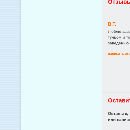
Отзывы
В.Т.
Люблю заве
тунцом и т
заведению 
написать от
Остави
Оставьте,
или напиш