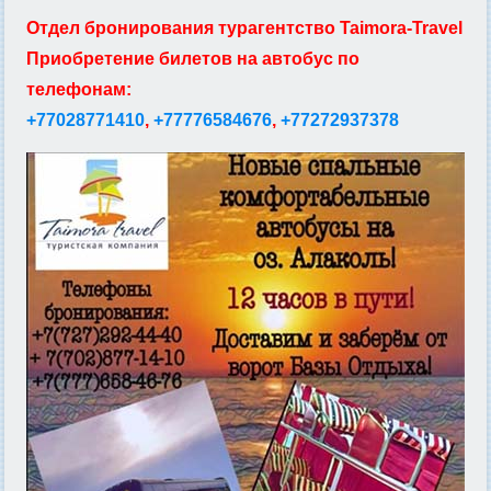
Отдел бронирования турагентство Taimora-Travel
Приобретение билетов на автобус по
телефонам:
+77028771410
,
+77776584676
,
+77272937378