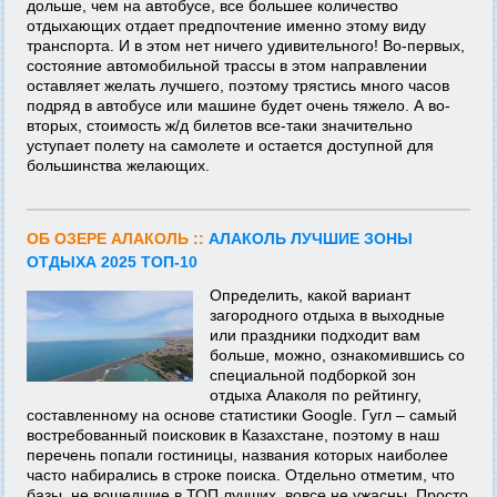
дольше, чем на автобусе, все большее количество
отдыхающих отдает предпочтение именно этому виду
транспорта. И в этом нет ничего удивительного! Во-первых,
состояние автомобильной трассы в этом направлении
оставляет желать лучшего, поэтому трястись много часов
подряд в автобусе или машине будет очень тяжело. А во-
вторых, стоимость ж/д билетов все-таки значительно
уступает полету на самолете и остается доступной для
большинства желающих.
ОБ ОЗЕРЕ АЛАКОЛЬ ::
АЛАКОЛЬ ЛУЧШИЕ ЗОНЫ
ОТДЫХА 2025 ТОП-10
Определить, какой вариант
загородного отдыха в выходные
или праздники подходит вам
больше, можно, ознакомившись со
специальной подборкой зон
отдыха Алаколя по рейтингу,
составленному на основе статистики Google. Гугл – самый
востребованный поисковик в Казахстане, поэтому в наш
перечень попали гостиницы, названия которых наиболее
часто набирались в строке поиска. Отдельно отметим, что
базы, не вошедшие в ТОП лучших, вовсе не ужасны. Просто