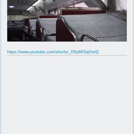
https://www.youtube.com/shorts/_D0y8KSqOmQ