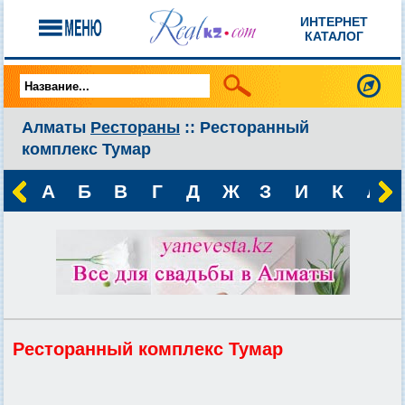
ИНТЕРНЕТ
КАТАЛОГ
Алматы
Рестораны
:: Ресторанный
комплекс Тумар
А
Б
В
Г
Д
Ж
З
И
К
Л
Ресторанный комплекс Тумар