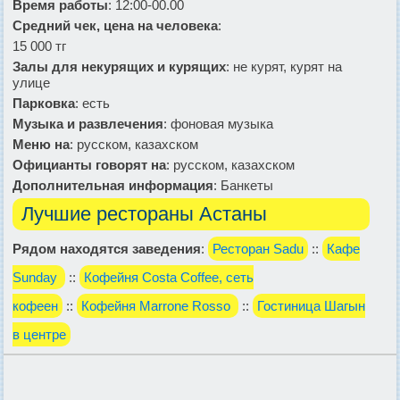
Время работы
: 12:00-00.00
Средний чек, цена на человека
:
15 000 тг
Залы для некурящих и курящих
: не курят, курят на
улице
Парковка
: есть
Музыка и развлечения
: фоновая музыка
Меню на
: русском, казахском
Официанты говорят на
: русском, казахском
Дополнительная информация
: Банкеты
Лучшие рестораны Астаны
Рядом находятся заведения
:
Ресторан Sadu
::
Кафе
Sunday
::
Кофейня Costa Coffee, сеть
кофеен
::
Кофейня Marrone Rosso
::
Гостиница Шагын
в центре