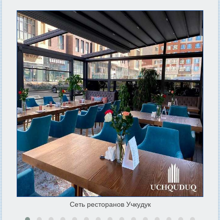
Сеть ресторанов Учкудук