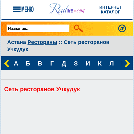
ИНТЕРНЕТ
КАТАЛОГ
Астана
Рестораны
:: Сеть ресторанов
Учкудук
А
Б
В
Г
Д
З
И
К
Л
М
Сеть ресторанов Учкудук