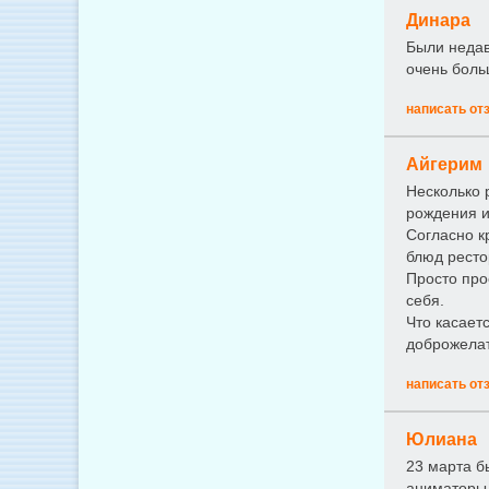
Динара
Были недав
очень боль
написать от
Айгерим
Несколько 
рождения и
Согласно к
блюд ресто
Просто про
себя.
Что касает
доброжелат
написать от
Юлиана
23 марта б
аниматоры.