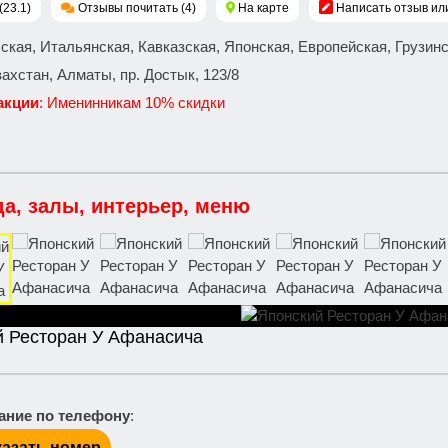
(23.1)
Отзывы почитать (4)
На карте
Написать отзыв ил
сская, Итальянская, Кавказская, Японская, Европейская, Грузин
захстан, Алматы, пр. Достык, 123/8
акции
: Именинникам 10% скидки
да, залы, интерьер, меню
й Ресторан У Афанасича
ание по телефону
:
азать номер