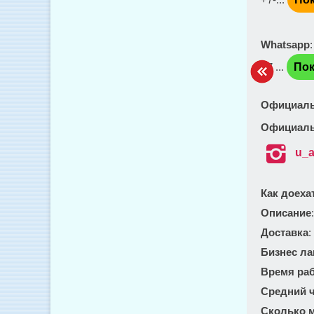
Whatsapp
+7 ...
Пок
Официаль
Официаль

u_a
Как доеха
Описание
Доставка
:
Бизнес ла
Время ра
Средний ч
Сколько м