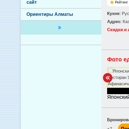
сайт
Рейтинг 
Кухня
: Ру
Ориентиры Алматы
Адрес
: Ка
Скидки и 
Фото е
Японски
Брониров
+7-...
Пок