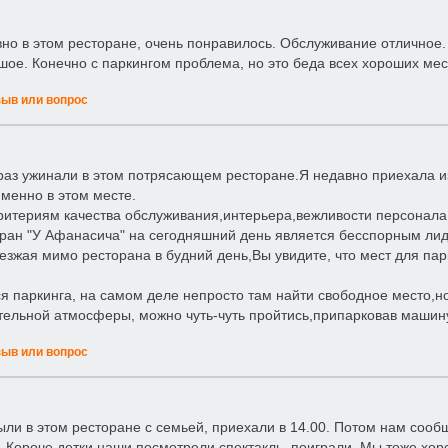
но в этом ресторане, очень понравилось. Обслуживание отличное. 
шое. Конечно с паркингом проблема, но это беда всех хороших мест
зыв или вопрос
раз ужинали в этом потрясающем ресторане.Я недавно приехала из
менно в этом месте.
ритериям качества обслуживания,интерьера,вежливости персонала
ран "У Афанасича" на сегодняшний день является бесспорным лид
езжая мимо ресторана в будний день,Вы увидите, что мест для парк
ся паркинга, на самом деле непросто там найти свободное место,н
ельной атмосферы, можно чуть-чуть пройтись,припарковав машину 
зыв или вопрос
ыли в этом ресторане с семьей, приехали в 14.00. Потом нам сообщи
 Короче детки наши посмотрели спектакль, поиграли. Мы тоже хор