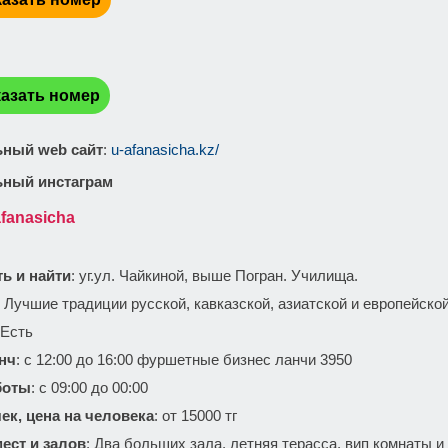
:
азать номер
ный web сайт
:
u-afanasicha.kz/
ный инстаграм
fanasicha
ть и найти
: уг.ул. Чайкиной, выше Погран. Училища.
:
Лучшие традиции русской, кавказской, азиатской и европейско
 Есть
нч
: с 12:00 до 16:00 фуршетные бизнес ланчи 3950
боты
: с 09:00 до 00:00
ек, цена на человека
: от 15000 тг
ест и залов
: Два больших зала, летняя терасса, вип комнаты и