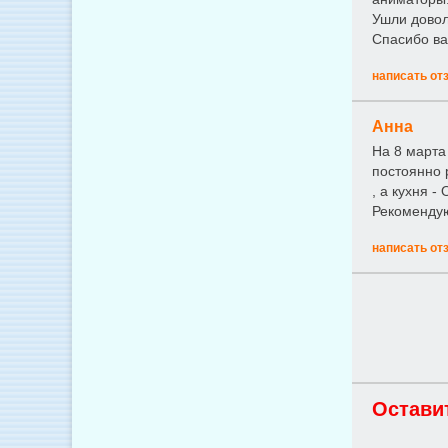
Ушли довол
Спасибо ва
написать от
Анна
На 8 марта
постоянно 
, а кухня -
Рекоменду
написать от
Остави