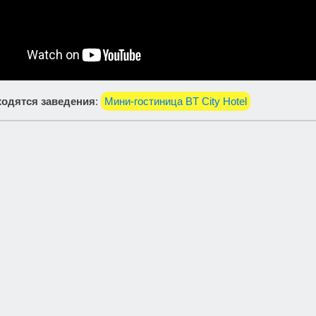
одятся заведения
:
Мини-гостиница BT City Hotel