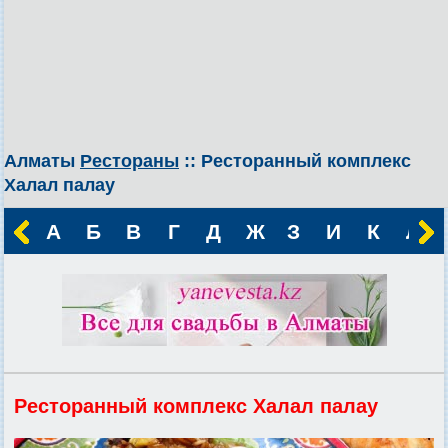
Алматы
Рестораны
:: Ресторанный комплекс
Халал палау
А
Б
В
Г
Д
Ж
З
И
К
Л
Ресторанный комплекс Халал палау