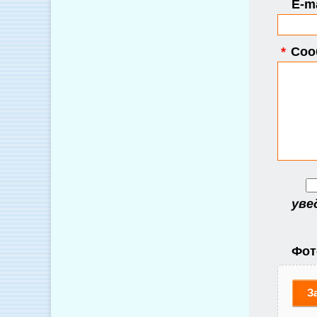
E-ma
*
Соо
уве
Фот
З