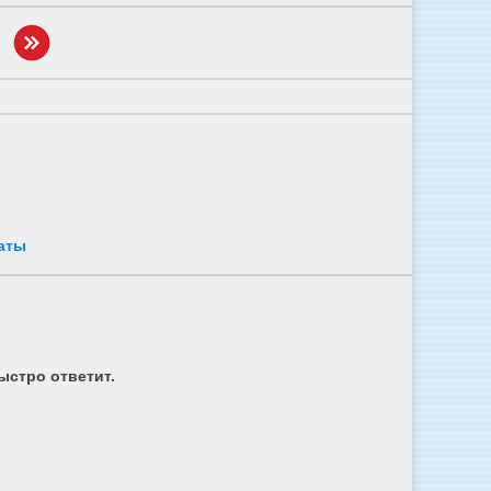
аты
ыстро ответит.