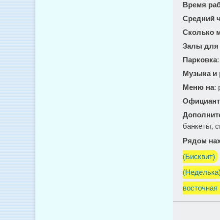
Время ра
Средний ч
Сколько м
Залы для
Парковка
Музыка и
Меню на
:
Официант
Дополнит
банкеты, с
Рядом нах
(Бисквит)
(Неделька
восточная 