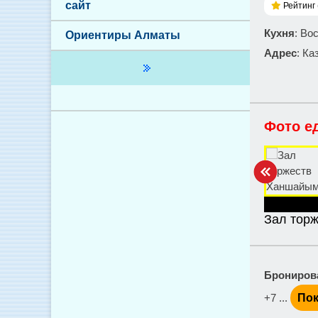
сайт
Рейтинг 
Кухня
: Во
Ориентиры Алматы
Адрес
: Ка
Фото е
Зал тор
Брониров
+7 ...
Пок