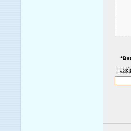
*
Вве