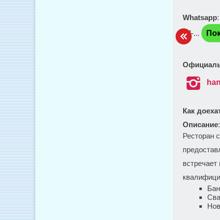
Whatsapp
+7-...
Пок
Официаль

han
Как доеха
Описание
Ресторан с
предостав
встречает
квалифици
Бан
Св
Нов