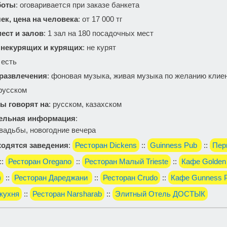
боты
: оговаривается при заказе банкета
ек, цена на человека
: от 17 000 тг
ест и залов
: 1 зал на 180 поcадочных мест
 некурящих и курящих
: не курят
: есть
 развлечения
: фоновая музыка, живая музыка по желанию клие
 русском
ы говорят на
: русском, казахском
ельная информация
:
вадьбы, новогодние вечера
одятся заведения
:
Ресторан Dickens
::
Guinness Pub
::
Пер
::
Ресторан Oregano
::
Ресторан Малый Trieste
::
Кафе Golden
)
::
Ресторан Дареджани
::
Ресторан Crudo
::
Кафе Gunness 
кухня
::
Ресторан Narsharab
::
Элитный Отель ДОСТЫК