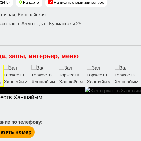
(24.5)
На карте
Написать отзыв или вопрос
сточная, Европейская
захстан, г. Алматы, ул. Курмангазы 25
да, залы, интерьер, меню
жеств Ханшайым
ание по телефону
:
азать номер