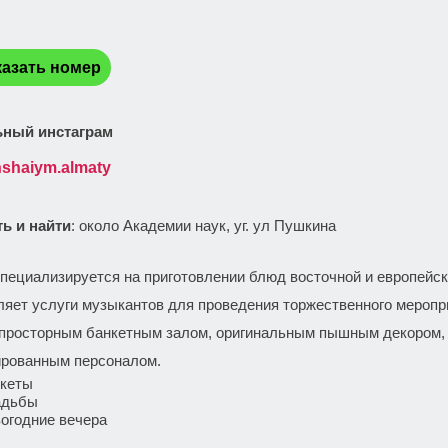
:
азать номер
ный инстаграм
shaiym.almaty
ть и найти
: около Академии наук, уг. ул Пушкина
:
пециализируется на приготовлении блюд восточной и европейск
ляет услуги музыкантов для проведения торжественного меропр
 просторным банкетным залом, оригинальным пышным декором
рованным персоналом.
кеты
адьбы
огодние вечера