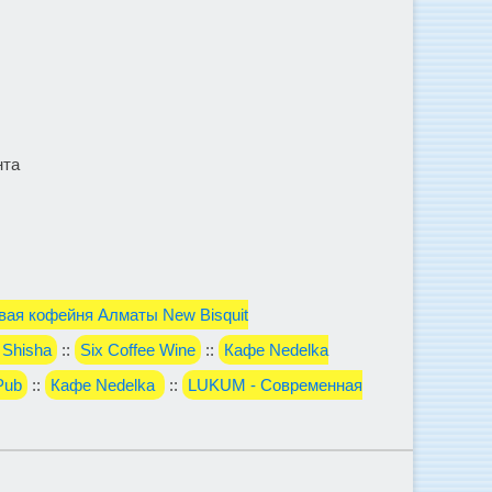
нта
вая кофейня Алматы New Bisquit
 Shisha
::
Six Сoffee Wine
::
Кафе Nedelka
Pub
::
Кафе Nedelka
::
LUKUM - Современная