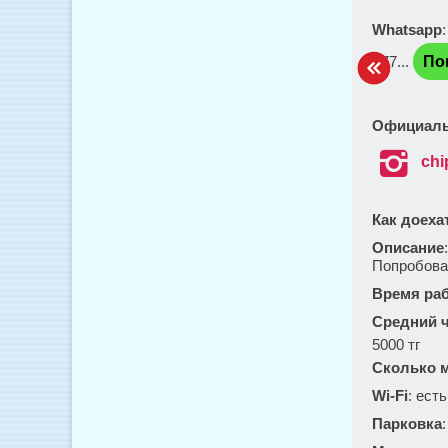
Whatsapp
+77...
По
Официаль

chi
Как доеха
Описание
Попробова
Время ра
Средний ч
5000 тг
Сколько м
Wi-Fi
: есть
Парковка