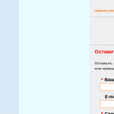
написать от
Остави
Оставьте,
или напиш
*
Ваше
E-ma
*
Соо