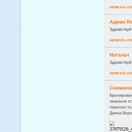
написать от
Админ Re
Здравствуй
написать от
Натальч
Здравствуй
написать от
Снежанн
Бронировал
заказали о
перепал то
Джека Воро