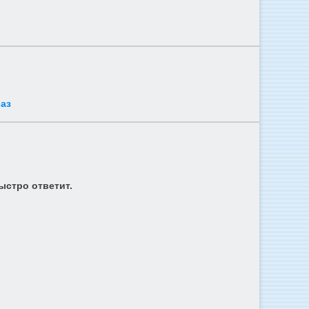
аз
ыстро ответит.