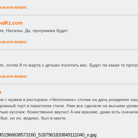
зыв или вопрос
alKz.com
те, Натальч. Да, программа будет
зыв или вопрос
те, хотим 8 го марта с детьми посетить вас. Будет ли какая то про
зыв или вопрос
а
и с мужем в ресторане «Чиполлино» столик на день рождения наше
громный торт в пиратском стиле. Нам все сделали на высшем уровне
лько кусочек: божественно вкусно! А как красиво, даже есть сначал
бья, но он, видимо, был в каюте.