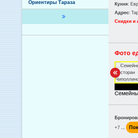
Ориентиры Тараза
Кухня
: Ев
Адрес
: Та
Скидки и 
Фото е
Семейны
Брониров
+7 ...
Пок