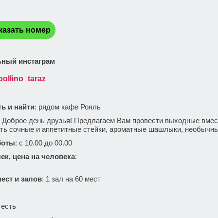
:
казать номер
ный инстаграм
pollino_taraz
ть и найти
: рядом кафе Рояль
:
Доброе день друзья! Предлагаем Вам провести выходные вмес
ть сочные и аппетитные стейки, ароматные шашлыки, необычны
боты
: с 10.00 до 00.00
ек, цена на человека
:
ест и залов
: 1 зал на 60 мест
: есть