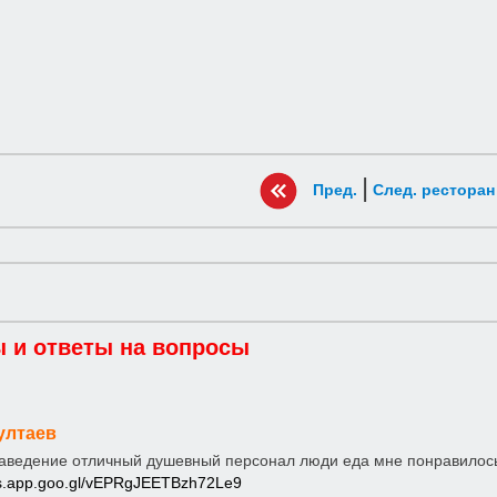
|
Пред.
След. ресторан
 и ответы на вопросы
ултаев
аведение отличный душевный персонал люди еда мне понравилос
ps.app.goo.gl/vEPRgJEETBzh72Le9