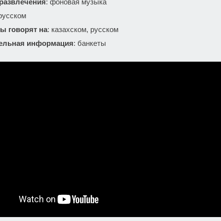
 развлечения
: фоновая музыка
 русском
ы говорят на
: казахском, русском
ельная информация
: банкеты