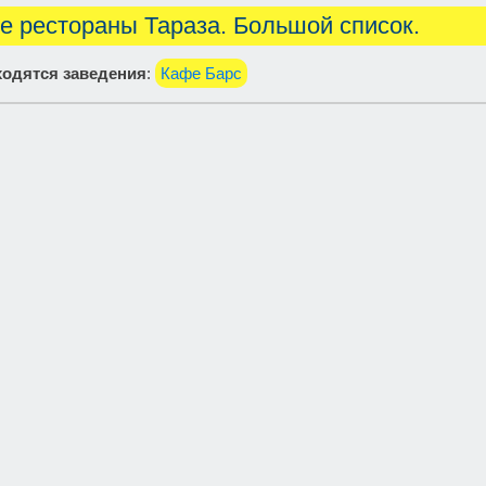
е рестораны Тараза. Большой список.
одятся заведения
:
Кафе Барс