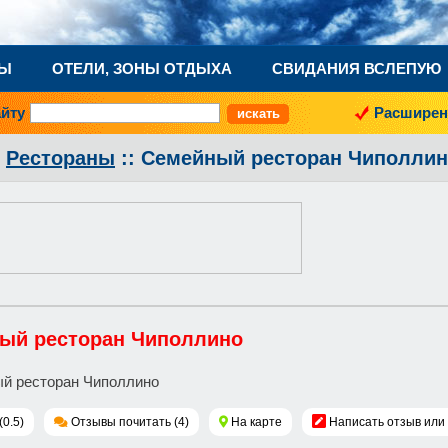
НЫ
ОТЕЛИ, ЗОНЫ ОТДЫХА
СВИДАНИЯ ВСЛЕПУЮ
айту
Расширен
з
Рестораны
:: Семейный ресторан Чиполли
ый ресторан Чиполлино
(0.5)
Отзывы почитать (4)
На карте
Написать отзыв или