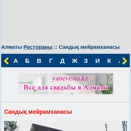
Алматы
Рестораны
:: Сандық мейрамханасы
А
Б
В
Г
Д
Ж
З
И
К
Л
Сандық мейрамханасы