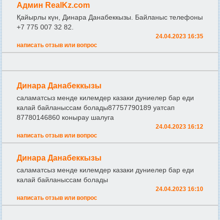
Админ RealKz.com
Қайырлы күн, Динара Данабеккызы. Байланыс телефоны
+7 775 007 32 82.
24.04.2023 16:35
написать отзыв или вопрос
Динара Данабеккызы
саламатсыз менде килемдер казаки дуниелер бар еди
калай байланыссам болады87757790189 уатсап
87780146860 конырау шалуга
24.04.2023 16:12
написать отзыв или вопрос
Динара Данабеккызы
саламатсыз менде килемдер казаки дуниелер бар еди
калай байланыссам болады
24.04.2023 16:10
написать отзыв или вопрос