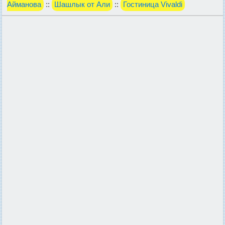
Айманова
::
Шашлык от Али
::
Гостиница Vivaldi