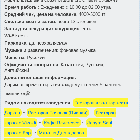
Время работы
: Ежедневно с 16.00 до 02.00 утра
Средний чек, цена на человека
: 4000-5000 тг
Сколько мест и залов
: всего 12 столиков
Залы для некурящих и курящих
: есть
Wi-Fi
: есть
Парковка
: да, неохраняемая
Музыка и развлечения
: фоновая музыка
Меню на
: Русский
Официанты говорят на
: Казахский, Русский,
Английский
Дополнительная информация
:
Дарим во время открытия каждому столику 5 палочек
шашлыка🤗
Рядом находятся заведения
:
Ресторан и зал торжеств
Дархан
::
Ресторан Бочонок (Пивная)
::
Ресторан
караоке Vivaldi
::
Кафе Reverence
::
Janym Soul
караоке-бар
::
Мята на Джандосова -