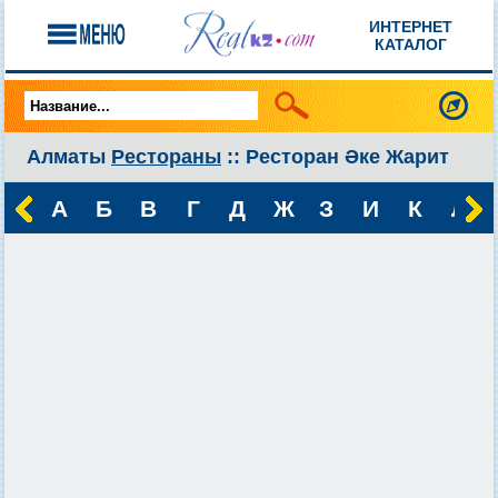
ИНТЕРНЕТ
КАТАЛОГ
Алматы
Рестораны
:: Ресторан Әке Жарит
А
Б
В
Г
Д
Ж
З
И
К
Л