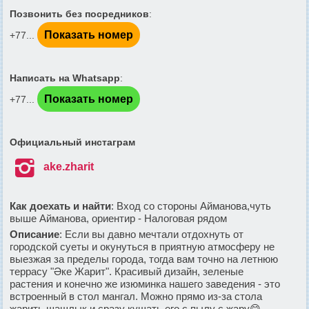
Позвонить без посредников
:
Показать номер
+77...
Написать на Whatsapp
:
Показать номер
+77...
Официальный инстаграм

ake.zharit
Как доехать и найти
: Вход со стороны Айманова,чуть
выше Айманова, ориентир - Налоговая рядом
Описание
: Если вы давно мечтали отдохнуть от
городской суеты и окунуться в приятную атмосферу не
выезжая за пределы города, тогда вам точно на летнюю
террасу "Әке Жарит". Красивый дизайн, зеленые
растения и конечно же изюминка нашего заведения - это
встроенный в стол мангал. Можно прямо из-за стола
жарить шашлык и сразу кушать его с пылу с жару😋