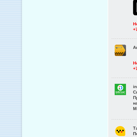
Н
+
А
Н
+
i
С
П
н
М
Т
П