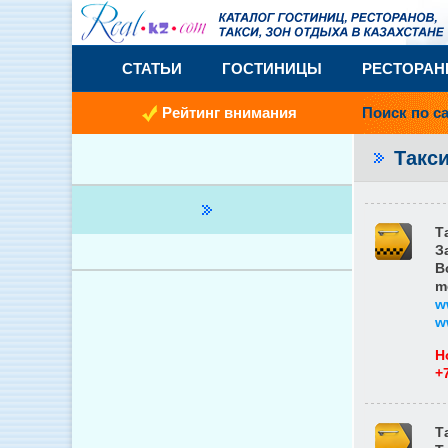
СТАТЬИ
ГОСТИНИЦЫ
РЕСТОРА
Рейтинг внимания
Поиск по с
Такси
Т
З
В
m
w
w
Н
+
Т