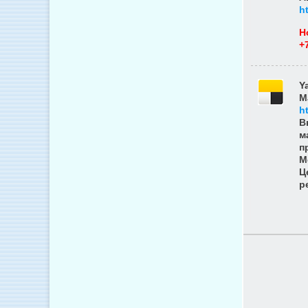
h
Н
+
Y
M
h
В
м
п
М
Ц
р