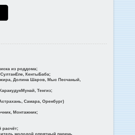
иска из роддома;
 СултанЕпе, КентыБаба;
озжира, Долина Шаров, Мыс Песчаный,
КаракудукМунай, Тенгиз;
Астрахань, Самара, Оренбург)
очник, Монтажник;
 расчёт;
дитель молодой опрятный парень