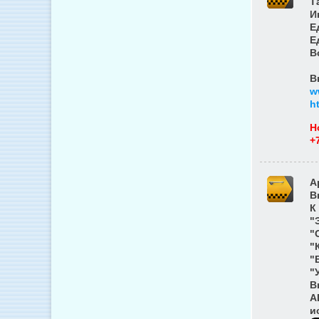
Т
И
Е
Е
В
В
w
h
Н
+
A
В
К
"
"
"
"
"
В
А
и