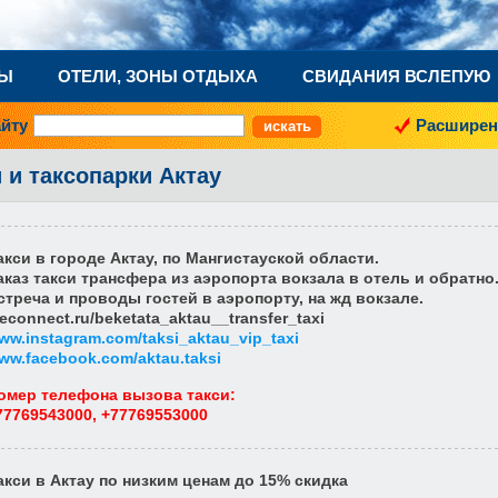
НЫ
ОТЕЛИ, ЗОНЫ ОТДЫХА
СВИДАНИЯ ВСЛЕПУЮ
айту
Расширен
 и таксопарки Актау
акси в городе Актау, по Мангистауской области.
аказ такси трансфера из аэропорта вокзала в отель и обратно
стреча и проводы гостей в аэропорту, на жд вокзале.
econnect.ru/beketata_aktau__transfer_taxi
ww.instagram.com/taksi_aktau_vip_taxi
ww.facebook.com/aktau.taksi
омер телефона вызова такси
:
77769543000, +77769553000
акси в Актау по низким ценам до 15% скидка