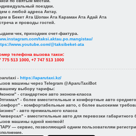
акси по святым местам.
ндивидуальный поездки.
дем с любой адреса Актау.
дем в Бекет Ата Шопан Ата Караман Ата Адай Ата
стреча и проводы гостей.
ыдаем чек, приходник счет-фактура.
ww.instagram.com/taksi.aktau.po.mangistau/
ttps://www.youtube.com/@taksibeket-ata
омер телефона вызова такси
:
7 775 513 1000, +7 747 513 1000
parutaxi
-
https://aparutaxi.kz/
ызов машины через Telegram @AparuTaxiBot
 вашему выбору тарифы:
Эконом" - стандартное авто эконом-класса
Оптимал" - более вместительные и комфортные авто среднего
Комфорт" - комфортабельные авто, с более высокими требов
Бизнес" - авто премиального класса
Универсал" - вместительные авто для перевозки габаритного 
ызов машины одной кнопкой!
ПАРУ — сервис, позволяющий одним пользователям регистрир
сполнение.