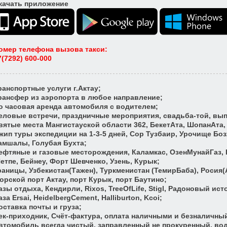
качать приложение
омер телефона вызова такси
:
7(7292) 600-000
ранспортные услуги г.Актау;
рансфер из аэропорта в любое направление;
о часовая аренда автомобиля с водителем;
еловые встречи, праздничные мероприятия, свадьба-той, вып
вятые места Мангистауской области 362, БекетАта, ШопанАта,
жип туры экспедиции на 1-3-5 дней, Сор Тузбаир, Урочище Б
амшалы, Голубая Бухта;
ефтяные и газовые месторождения, Каламкас, ОзенМунайГаз, 
етпе, Бейнеу, Форт Шевченко, Узень, Курык;
раницы, Узбекистан(Тажен), Туркменистан (ТемирБаба), Росия(
орской порт Актау, порт Курык, порт Баутино;
азы отдыха, Кендирли, Rixos, TreeOfLife, Stigl, Радоновый ист
аза Ersai, HeidelbergCement, Halliburton, Kcoi;
оставка почты и груза;
ек-приходник, Счёт-фактура, оплата наличными и безналичный
втомобиль всегда чистый, заправленный не прокуренный, во