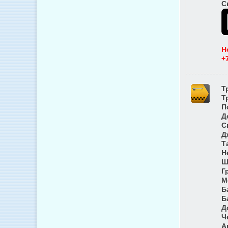
С
Н
+
Т
Т
П
Д
С
Д
Т
Н
Ш
Г
М
Б
Б
Д
Ч
А