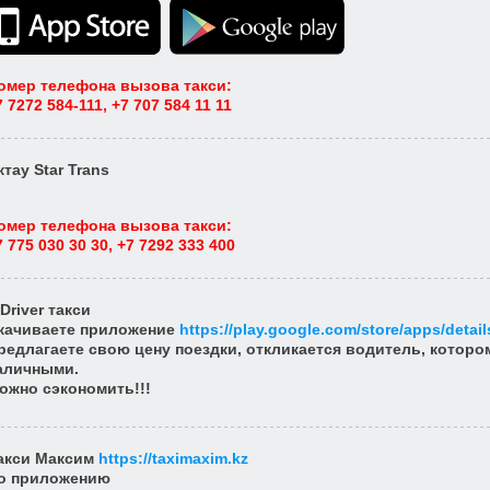
омер телефона вызова такси
:
7 7272 584-111, +7 707 584 11 11
ктау Star Trans
омер телефона вызова такси
:
7 775 030 30 30, +7 7292 333 400
nDriver такси
качиваете приложение
https://play.google.com/store/apps/detail
редлагаете свою цену поездки, откликается водитель, котор
аличными.
ожно сэкономить!!!
акси Максим
https://taximaxim.kz
о приложению