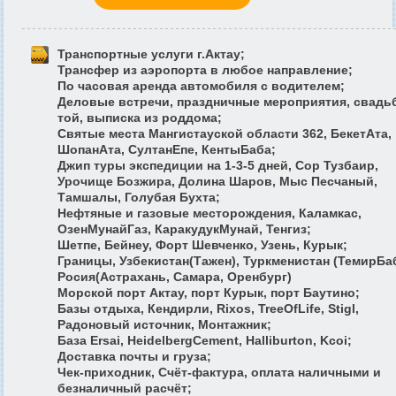
Транспортные услуги г.Актау;
Трансфер из аэропорта в любое направление;
По часовая аренда автомобиля с водителем;
Деловые встречи, праздничные мероприятия, свадь
той, выписка из роддома;
Святые места Мангистауской области 362, БекетАта,
ШопанАта, СултанЕпе, КентыБаба;
Джип туры экспедиции на 1-3-5 дней, Сор Тузбаир,
Урочище Бозжира, Долина Шаров, Мыс Песчаный,
Тамшалы, Голубая Бухта;
Нефтяные и газовые месторождения, Каламкас,
ОзенМунайГаз, КаракудукМунай, Тенгиз;
Шетпе, Бейнеу, Форт Шевченко, Узень, Курык;
Границы, Узбекистан(Тажен), Туркменистан (ТемирБаб
Росия(Астрахань, Самара, Оренбург)
Морской порт Актау, порт Курык, порт Баутино;
Базы отдыха, Кендирли, Rixos, TreeOfLife, Stigl,
Радоновый источник, Монтажник;
База Ersai, HeidelbergCement, Halliburton, Kcoi;
Доставка почты и груза;
Чек-приходник, Счёт-фактура, оплата наличными и
безналичный расчёт;