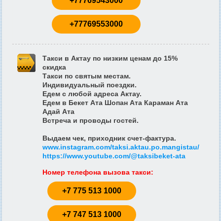
+77769543000
+77769553000
Такси в Актау по низким ценам до 15%
скидка
Такси по святым местам.
Индивидуальный поездки.
Едем с любой адреса Актау.
Едем в Бекет Ата Шопан Ата Караман Ата
Адай Ата
Встреча и проводы гостей.
Выдаем чек, приходник счет-фактура.
www.instagram.com/taksi.aktau.po.mangistau/
https://www.youtube.com/@taksibeket-ata
Номер телефона вызова такси
:
+7 775 513 1000
+7 747 513 1000