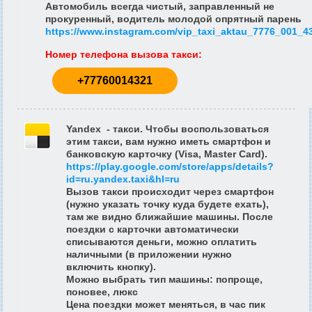
Автомобиль всегда чистый, заправленный не
прокуренный, водитель молодой опрятный парень
https://www.instagram.com/vip_taxi_aktau_7776_001_4
Номер телефона вызова такси
:
+77760014321
Yandex - такси. Чтобы воспользоваться
этим такси, вам нужно иметь смартфон и
банковскую карточку (Visa, Master Card).
https://play.google.com/store/apps/details?
id=ru.yandex.taxi&hl=ru
Вызов такси происходит через смартфон
(нужно указать точку куда будете ехать),
там же видно ближайшие машины. После
поездки с карточки автоматически
списываются деньги, можно оплатить
наличными (в приложении нужно
включить кнопку).
Можно выбрать тип машины: попроще,
поновее, люкс
Цена поездки может меняться, в час пик