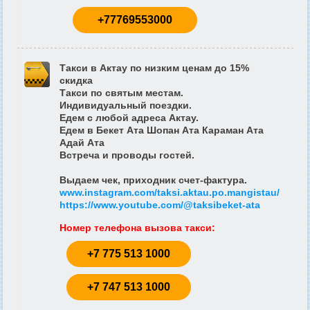
+77769553000
Такси в Актау по низким ценам до 15%
скидка
Такси по святым местам.
Индивидуальный поездки.
Едем с любой адреса Актау.
Едем в Бекет Ата Шопан Ата Караман Ата
Адай Ата
Встреча и проводы гостей.
Выдаем чек, приходник счет-фактура.
www.instagram.com/taksi.aktau.po.mangistau/
https://www.youtube.com/@taksibeket-ata
Номер телефона вызова такси
:
+7 775 513 1000
+7 747 513 1000