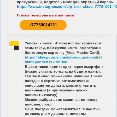
прокуренный, водитель молодой опрятный парень
https://www.instagram.com/vip_taxi_aktau_7776_001_4
Номер телефона вызова такси
:
+77760014321
Yandex - такси. Чтобы воспользоваться
этим такси, вам нужно иметь смартфон и
банковскую карточку (Visa, Master Card).
https://play.google.com/store/apps/details?
id=ru.yandex.taxi&hl=ru
Вызов такси происходит через смартфон
(нужно указать точку куда будете ехать),
там же видно ближайшие машины. После
поездки с карточки автоматически
списываются деньги, можно оплатить
наличными (в приложении нужно
включить кнопку).
Можно выбрать тип машины: попроще,
поновее, люкс
Цена поездки может меняться, в час пик
дороже, днем дешевле, вечером