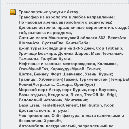
Транспортные услуги г.Актау;
Трансфер из аэропорта в любое направление;
По часовая аренда автомобиля с водителем;
Деловые встречи, праздничные мероприятия, свадь
той, выписка из роддома;
Святые места Мангистауской области 362, БекетАта,
ШопанАта, СултанЕпе, КентыБаба;
Джип туры экспедиции на 1-3-5 дней, Сор Тузбаир,
Урочище Бозжира, Долина Шаров, Мыс Песчаный,
Тамшалы, Голубая Бухта;
Нефтяные и газовые месторождения, Каламкас,
ОзенМунайГаз, КаракудукМунай, Тенгиз;
Шетпе, Бейнеу, Форт Шевченко, Узень, Курык;
Границы, Узбекистан(Тажен), Туркменистан (ТемирБаб
Росия(Астрахань, Самара, Оренбург)
Морской порт Актау, порт Курык, порт Баутино;
Базы отдыха, Кендирли, Rixos, TreeOfLife, Stigl,
Радоновый источник, Монтажник;
База Ersai, HeidelbergCement, Halliburton, Kcoi;
Доставка почты и груза;
Чек-приходник, Счёт-фактура, оплата наличными и
безналичный расчёт;
Автомобиль всегда чистый, заправленный не