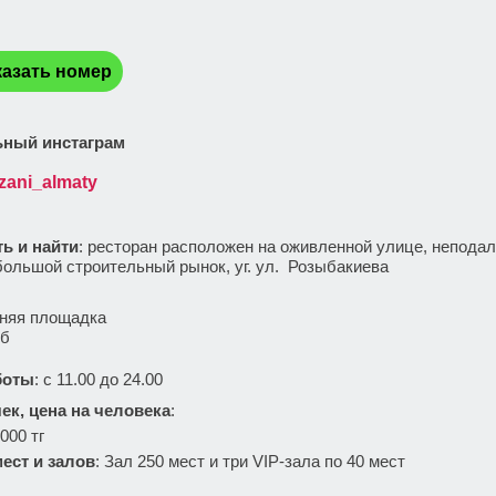
:
азать номер
ный инстаграм
zani_almaty
ть и найти
: ресторан расположен на оживленной улице, неподал
большой строительный рынок, уг. ул. Розыбакиева
:
няя площадка
уб
боты
: с 11.00 до 24.00
ек, цена на человека
:
000 тг
ест и залов
: Зал 250 мест и три VIP-зала по 40 мест