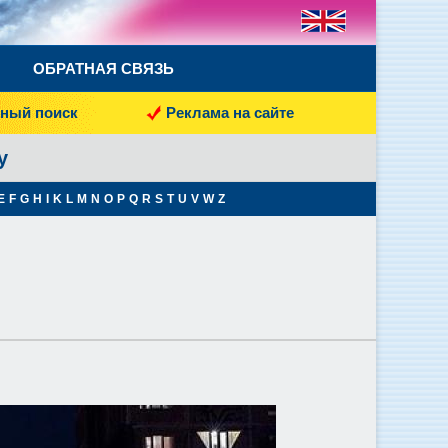
ОБРАТНАЯ СВЯЗЬ
ный поиск
Реклама на сайте
y
E
F
G
H
I
K
L
M
N
O
P
Q
R
S
T
U
V
W
Z