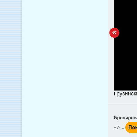
Грузинск
Брониров
+7-...
Пок