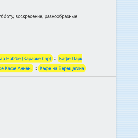
убботу, воскресение, разнообразные
ар Hot2be (Караоке бар)
::
Кафе Парк
ое Кафе Аннён.
::
Кафе на Верещагина