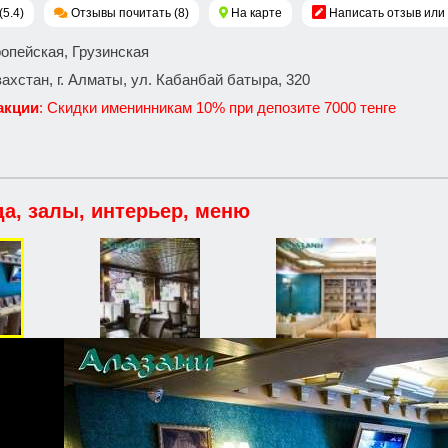
(5.4)
Отзывы почитать (8)
На карте
Написать отзыв или
ропейская, Грузинская
захстан, г. Алматы, ул. Кабанбай батыра, 320
акции
: Скидки именинникам 10% при депозите 7000 тенге
да, залы, интерьер, меню