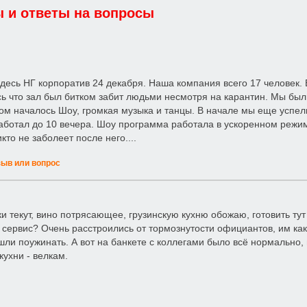
 и ответы на вопросы
десь НГ корпоратив 24 декабря. Наша компания всего 17 человек. 
ь что зал был битком забит людьми несмотря на карантин. Мы был
ом началось Шоу, громкая музыка и танцы. В начале мы еще успели с
аботал до 10 вечера. Шоу программа работала в ускоренном режим
то не заболеет после него....
зыв или вопрос
ки текут, вино потрясающее, грузинскую кухню обожаю, готовить ту
сервис? Очень расстроились от тормознутости официантов, им как 
ли поужинать. А вот на банкете с коллегами было всё нормально, 
кухни - велкам.