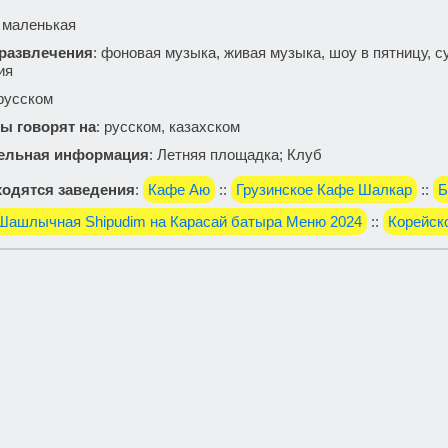
: маленькая
 развлечения
: фоновая музыка, живая музыка, шоу в пятницу, с
ия
 русском
ы говорят на
: русском, казахском
ельная информация
: Летняя площадка; Клуб
одятся заведения
:
Кафе Аю
::
Грузинское Кафе Шалкар
::
Б
Шашлычная Shipudim на Карасай батыра Меню 2024
::
Корейск