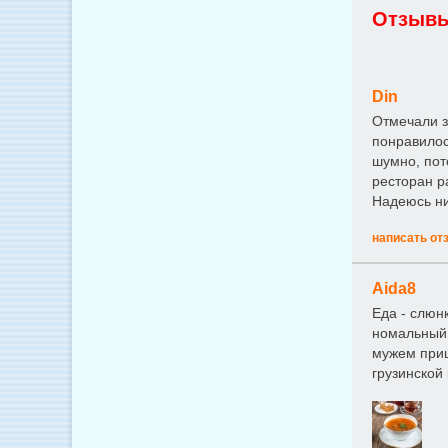
Отзывы
Din
Отмечали з
понравилос
шумно, пот
ресторан р
Надеюсь ник
написать от
Aida8
Еда - слюн
номальный 
мужем приш
грузинской 