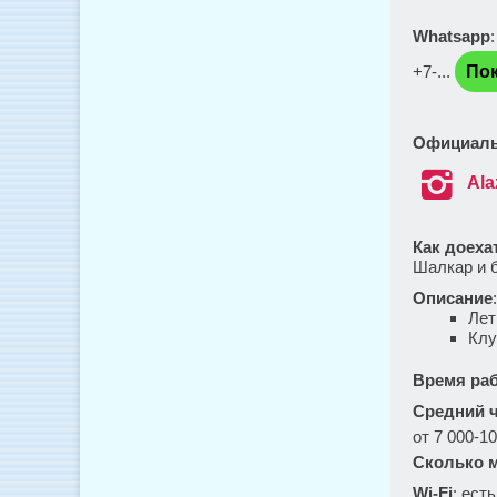
Whatsapp
+7-...
Пок
Официаль

Ala
Как доеха
Шалкар и 
Описание
Лет
Кл
Время ра
Средний ч
от 7 000-10
Сколько м
Wi-Fi
: есть