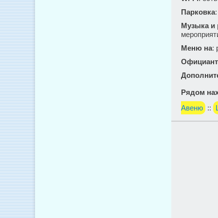
Парковка
Музыка и
мероприят
Меню на
:
Официант
Дополнит
Рядом нах
Авеню
::