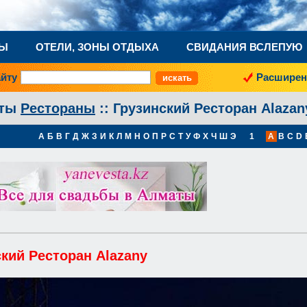
НЫ
ОТЕЛИ, ЗОНЫ ОТДЫХА
СВИДАНИЯ ВСЛЕПУЮ
айту
Расширен
аты
Рестораны
:: Грузинский Ресторан Alazan
А
Б
В
Г
Д
Ж
З
И
К
Л
М
Н
О
П
Р
С
Т
У
Ф
Х
Ч
Ш
Э
1
A
B
C
D
кий Ресторан Alazany