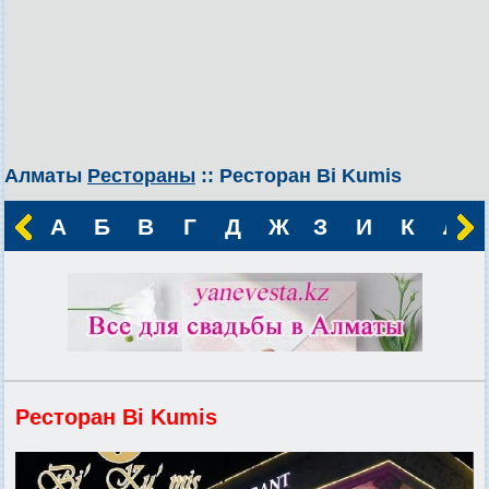
Алматы
Рестораны
:: Ресторан Bi Kumis
А
Б
В
Г
Д
Ж
З
И
К
Л
Ресторан Bi Kumis