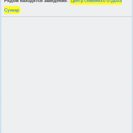
Рядом находятся заведения
:
Центр семейного отдыха
Сункар