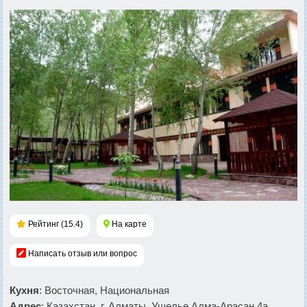
Рейтинг (15.4)
На карте
Написать отзыв или вопрос
Кухня
: Восточная, Национальная
Адрес
: Казахстан, г. Алматы, Ущелье Алма-Арасан 4а