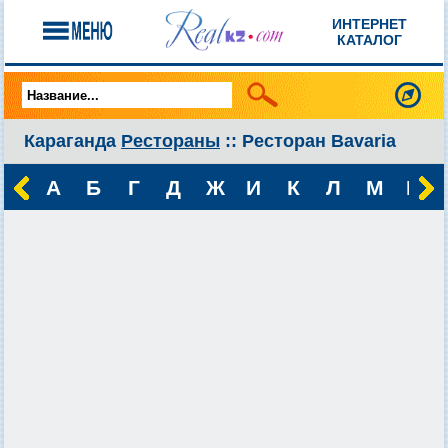
ИНТЕРНЕТ
КАТАЛОГ
Караганда
Рестораны
:: Ресторан Bavaria
А
Б
Г
Д
Ж
И
К
Л
М
Н