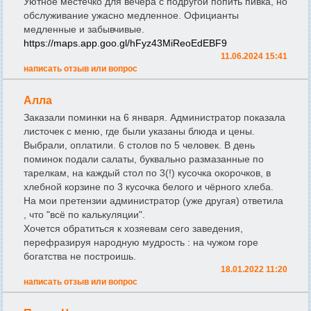
Уютное местечко для вечера с подругой попить пивка, но
обслуживание ужасно медленное. Официанты
медленные и забывчивые.
https://maps.app.goo.gl/hFyz43MiReoEdEBF9
11.06.2024 15:41
написать отзыв или вопрос
Алла
Заказали поминки на 6 января. Администратор показала
листочек с меню, где были указаны блюда и цены.
Выбрали, оплатили. 6 столов по 5 человек. В день
поминок подали салаты, буквально размазанные по
тарелкам, на каждый стол по 3(!) кусочка окорочков, в
хлебной корзине по 3 кусочка белого и чёрного хлеба.
На мои претензии администратор (уже другая) ответила
, что "всё по калькуляции".
Хочется обратиться к хозяевам сего заведения,
перефразируя народную мудрость : на чужом горе
богатства не построишь.
18.01.2022 11:20
написать отзыв или вопрос