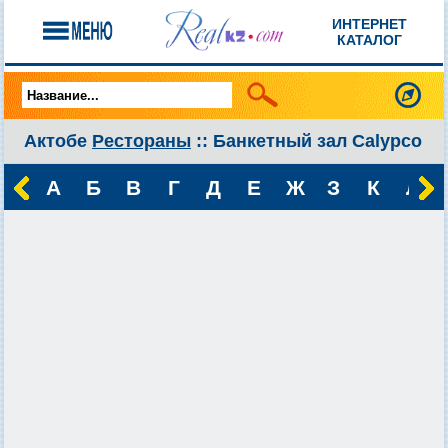
ИНТЕРНЕТ
КАТАЛОГ
Актобе
Рестораны
:: Банкетный зал Calypco
А
Б
В
Г
Д
Е
Ж
З
К
Л